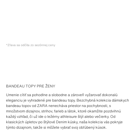
*Zľava sa odčíta zo sezónnej ceny
BANDEAU TOPY PRE ŽENY
Umenie cítiť sa pohodlne a slobodne a zároveň vyžarovať dokonalú
eleganciu je vyhradené pre bandeau topy. Bezchybná kolekcia dámskych
bandeau topov od ZARA nenecháva priestor na pochybnosti, s
množstvom dizajnov, strihov, farieb a látok, ktoré okamžite pozdvihnú
každý vzhľad, či už ide o ležérny athleisure štýl alebo večierky. Od
klasických úpletov po štýlové Denim kúsky, naša kolekcia vás pokryje
týmto dizajnom, takže si môžete vybrať svoj obľúbený kúsok.