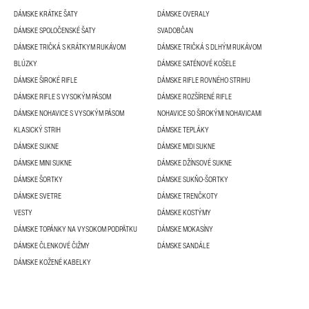
DÁMSKE KRÁTKE ŠATY
DÁMSKE OVERALY
DÁMSKE SPOLOČENSKÉ ŠATY
SVADOBČAN
DÁMSKE TRIČKÁ S KRÁTKYM RUKÁVOM
DÁMSKE TRIČKÁ S DLHÝM RUKÁVOM
BLÚZKY
DÁMSKE SATÉNOVÉ KOŠELE
DÁMSKE ŠIROKÉ RIFLE
DÁMSKE RIFLE ROVNÉHO STRIHU
DÁMSKE RIFLE S VYSOKÝM PÁSOM
DÁMSKE ROZŠÍRENÉ RIFLE
DÁMSKE NOHAVICE S VYSOKÝM PÁSOM
NOHAVICE SO ŠIROKÝMI NOHAVICAMI
KLASICKÝ STRIH
DÁMSKE TEPLÁKY
DÁMSKE SUKNE
DÁMSKE MIDI SUKNE
DÁMSKE MINI SUKNE
DÁMSKE DŽÍNSOVÉ SUKNE
DÁMSKE ŠORTKY
DÁMSKE SUKŇO-ŠORTKY
DÁMSKE SVETRE
DÁMSKE TRENČKOTY
VESTY
DÁMSKE KOSTÝMY
DÁMSKE TOPÁNKY NA VYSOKOM PODPÄTKU
DÁMSKE MOKASÍNY
DÁMSKE ČLENKOVÉ ČIŽMY
DÁMSKE SANDÁLE
DÁMSKE KOŽENÉ KABELKY