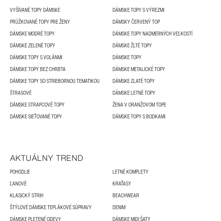
VYŠÍVANÉ TOPY DÁMSKE
DÁMSKE TOPY S VÝREZMI
PRÚŽKOVANÉ TOPY PRE ŽENY
DÁMSKY ČERVENÝ TOP
DÁMSKE MODRÉ TOPY
DÁMSKE TOPY NADMERNÝCH VEĽKOSTÍ
DÁMSKE ZELENÉ TOPY
DÁMSKE ŽLTÉ TOPY
DÁMSKE TOPY S VOLÁNMI
DÁMSKE TOPY
DÁMSKE TOPY BEZ CHRBTA
DÁMSKE METALICKÉ TOPY
DÁMSKE TOPY SO STRIEBORNOU TEMATIKOU
DÁMSKE ZLATÉ TOPY
ŠTRASOVÉ
DÁMSKE LETNÉ TOPY
DÁMSKE STRAPCOVÉ TOPY
ŽENA V ORANŽOVOM TOPE
DÁMSKE SIEŤOVANÉ TOPY
DÁMSKE TOPY S BODKAMI
AKTUÁLNY TREND
POHODLIE
LETNÉ KOMPLETY
ĽANOVÉ
KRAŤASY
KLASICKÝ STRIH
BEACHWEAR
ŠTÝLOVÉ DÁMSKE TEPLÁKOVÉ SÚPRAVY
DENIM
DÁMSKE PLETENÉ ODEVY
DÁMSKE MIDI ŠATY