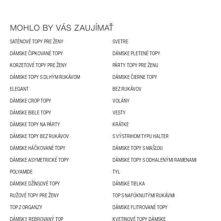
MOHLO BY VÁS ZAUJÍMAŤ
SATÉNOVÉ TOPY PRE ŽENY
SVETRE
DÁMSKE ČIPKOVANÉ TOPY
DÁMSKE PLETENÉ TOPY
KORZETOVÉ TOPY PRE ŽENY
PÁRTY TOPY PRE ŽENU
DÁMSKE TOPY S DLHÝM RUKÁVOM
DÁMSKE ČIERNE TOPY
ELEGANT
BEZ RUKÁVOV
DÁMSKE CROP TOPY
VOLÁNY
DÁMSKE BIELE TOPY
VESTY
DÁMSKE TOPY NA PÁRTY
KRÁTKE
DÁMSKE TOPY BEZ RUKÁVOV
S VÝSTRIHOM TYPU HALTER
DÁMSKE HÁČKOVANÉ TOPY
DÁMSKE TOPY S MAŠĽOU
DÁMSKE ASYMETRICKÉ TOPY
DÁMSKE TOPY S ODHALENÝMI RAMENAMI
POLYAMIDE
TYL
DÁMSKE DŽÍNSOVÉ TOPY
DÁMSKE TIELKA
RUŽOVÉ TOPY PRE ŽENY
TOP S NAFÚKNUTÝMI RUKÁVMI
TOP Z ORGANZY
DÁMSKE FLITROVANÉ TOPY
DÁMSKY REBROVANÝ TOP
KVETINOVÉ TOPY DÁMSKE