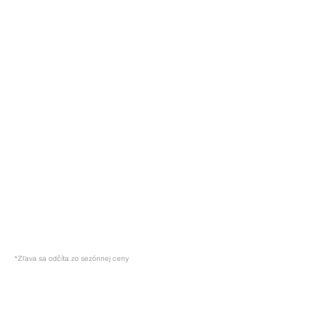
*Zľava sa odčíta zo sezónnej ceny