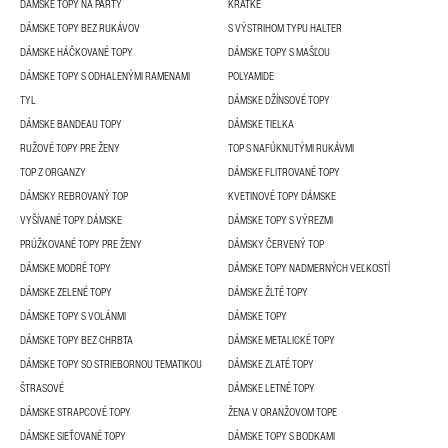
DÁMSKE TOPY NA PÁRTY
KRÁTKE
DÁMSKE TOPY BEZ RUKÁVOV
S VÝSTRIHOM TYPU HALTER
DÁMSKE HÁČKOVANÉ TOPY
DÁMSKE TOPY S MAŠĽOU
DÁMSKE TOPY S ODHALENÝMI RAMENAMI
POLYAMIDE
TYL
DÁMSKE DŽÍNSOVÉ TOPY
DÁMSKE BANDEAU TOPY
DÁMSKE TIELKA
RUŽOVÉ TOPY PRE ŽENY
TOP S NAFÚKNUTÝMI RUKÁVMI
TOP Z ORGANZY
DÁMSKE FLITROVANÉ TOPY
DÁMSKY REBROVANÝ TOP
KVETINOVÉ TOPY DÁMSKE
VYŠÍVANÉ TOPY DÁMSKE
DÁMSKE TOPY S VÝREZMI
PRÚŽKOVANÉ TOPY PRE ŽENY
DÁMSKY ČERVENÝ TOP
DÁMSKE MODRÉ TOPY
DÁMSKE TOPY NADMERNÝCH VEĽKOSTÍ
DÁMSKE ZELENÉ TOPY
DÁMSKE ŽLTÉ TOPY
DÁMSKE TOPY S VOLÁNMI
DÁMSKE TOPY
DÁMSKE TOPY BEZ CHRBTA
DÁMSKE METALICKÉ TOPY
DÁMSKE TOPY SO STRIEBORNOU TEMATIKOU
DÁMSKE ZLATÉ TOPY
ŠTRASOVÉ
DÁMSKE LETNÉ TOPY
DÁMSKE STRAPCOVÉ TOPY
ŽENA V ORANŽOVOM TOPE
DÁMSKE SIEŤOVANÉ TOPY
DÁMSKE TOPY S BODKAMI