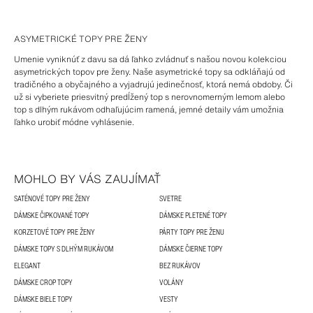
ASYMETRICKÉ TOPY PRE ŽENY
Umenie vyniknúť z davu sa dá ľahko zvládnuť s našou novou kolekciou
asymetrických topov pre ženy. Naše asymetrické topy sa odkláňajú od
tradičného a obyčajného a vyjadrujú jedinečnosť, ktorá nemá obdoby. Či
už si vyberiete priesvitný predĺžený top s nerovnomerným lemom alebo
top s dlhým rukávom odhaľujúcim ramená, jemné detaily vám umožnia
ľahko urobiť módne vyhlásenie.
MOHLO BY VÁS ZAUJÍMAŤ
SATÉNOVÉ TOPY PRE ŽENY
SVETRE
DÁMSKE ČIPKOVANÉ TOPY
DÁMSKE PLETENÉ TOPY
KORZETOVÉ TOPY PRE ŽENY
PÁRTY TOPY PRE ŽENU
DÁMSKE TOPY S DLHÝM RUKÁVOM
DÁMSKE ČIERNE TOPY
ELEGANT
BEZ RUKÁVOV
DÁMSKE CROP TOPY
VOLÁNY
DÁMSKE BIELE TOPY
VESTY