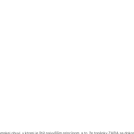
skej obuvi, v ktorej je štýl najvyšším princípom, a to, že topánky ZARA sa dok