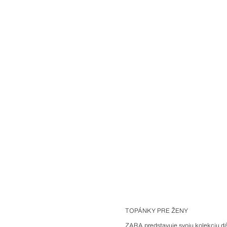
TOPÁNKY PRE ŽENY
ZARA predstavuje svoju kolekciu dám