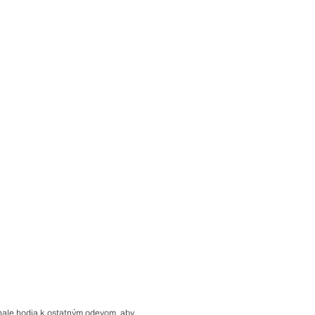
onale hodia k ostatným odevom, aby