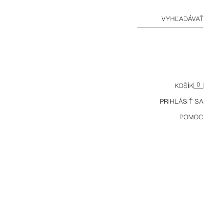
VYHĽADÁVAŤ
0
KOŠÍK
PRIHLÁSIŤ SA
POMOC
MÄKKÉ KOŽENÉ MOKASÍNY