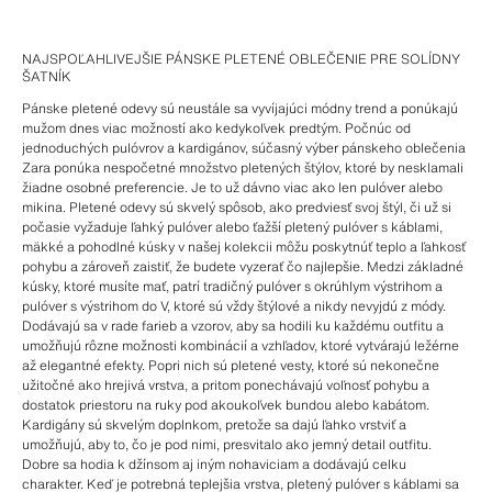
NAJSPOĽAHLIVEJŠIE PÁNSKE PLETENÉ OBLEČENIE PRE SOLÍDNY
ŠATNÍK
Pánske pletené odevy sú neustále sa vyvíjajúci módny trend a ponúkajú
mužom dnes viac možností ako kedykoľvek predtým. Počnúc od
jednoduchých pulóvrov a kardigánov, súčasný výber pánskeho oblečenia
Zara ponúka nespočetné množstvo pletených štýlov, ktoré by nesklamali
žiadne osobné preferencie. Je to už dávno viac ako len pulóver alebo
mikina. Pletené odevy sú skvelý spôsob, ako predviesť svoj štýl, či už si
počasie vyžaduje ľahký pulóver alebo ťažší pletený pulóver s káblami,
mäkké a pohodlné kúsky v našej kolekcii môžu poskytnúť teplo a ľahkosť
pohybu a zároveň zaistiť, že budete vyzerať čo najlepšie. Medzi základné
kúsky, ktoré musíte mať, patrí tradičný pulóver s okrúhlym výstrihom a
pulóver s výstrihom do V, ktoré sú vždy štýlové a nikdy nevyjdú z módy.
Dodávajú sa v rade farieb a vzorov, aby sa hodili ku každému outfitu a
umožňujú rôzne možnosti kombinácií a vzhľadov, ktoré vytvárajú ležérne
až elegantné efekty. Popri nich sú pletené vesty, ktoré sú nekonečne
užitočné ako hrejivá vrstva, a pritom ponechávajú voľnosť pohybu a
dostatok priestoru na ruky pod akoukoľvek bundou alebo kabátom.
Kardigány sú skvelým doplnkom, pretože sa dajú ľahko vrstviť a
umožňujú, aby to, čo je pod nimi, presvitalo ako jemný detail outfitu.
Dobre sa hodia k džínsom aj iným nohaviciam a dodávajú celku
charakter. Keď je potrebná teplejšia vrstva, pletený pulóver s káblami sa