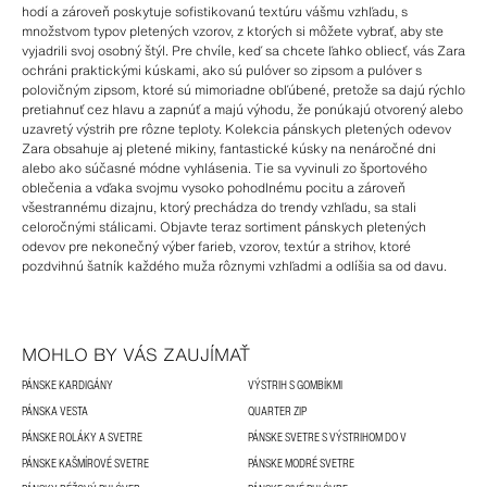
hodí a zároveň poskytuje sofistikovanú textúru vášmu vzhľadu, s
množstvom typov pletených vzorov, z ktorých si môžete vybrať, aby ste
vyjadrili svoj osobný štýl. Pre chvíle, keď sa chcete ľahko obliecť, vás Zara
ochráni praktickými kúskami, ako sú pulóver so zipsom a pulóver s
polovičným zipsom, ktoré sú mimoriadne obľúbené, pretože sa dajú rýchlo
pretiahnuť cez hlavu a zapnúť a majú výhodu, že ponúkajú otvorený alebo
uzavretý výstrih pre rôzne teploty. Kolekcia pánskych pletených odevov
Zara obsahuje aj pletené mikiny, fantastické kúsky na nenáročné dni
alebo ako súčasné módne vyhlásenia. Tie sa vyvinuli zo športového
oblečenia a vďaka svojmu vysoko pohodlnému pocitu a zároveň
všestrannému dizajnu, ktorý prechádza do trendy vzhľadu, sa stali
celoročnými stálicami. Objavte teraz sortiment pánskych pletených
odevov pre nekonečný výber farieb, vzorov, textúr a strihov, ktoré
pozdvihnú šatník každého muža rôznymi vzhľadmi a odlíšia sa od davu.
MOHLO BY VÁS ZAUJÍMAŤ
PÁNSKE KARDIGÁNY
VÝSTRIH S GOMBÍKMI
PÁNSKA VESTA
QUARTER ZIP
PÁNSKE ROLÁKY A SVETRE
PÁNSKE SVETRE S VÝSTRIHOM DO V
PÁNSKE KAŠMÍROVÉ SVETRE
PÁNSKE MODRÉ SVETRE