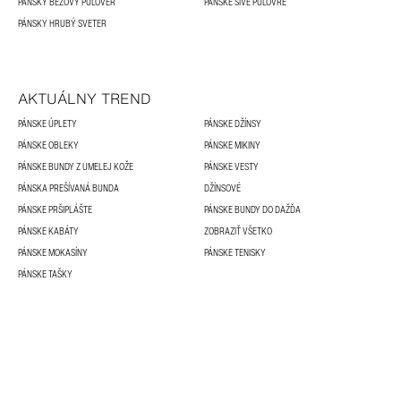
PÁNSKY BÉŽOVÝ PULÓVER
PÁNSKE SIVÉ PULÓVRE
PÁNSKY HRUBÝ SVETER
AKTUÁLNY TREND
PÁNSKE ÚPLETY
PÁNSKE DŽÍNSY
PÁNSKE OBLEKY
PÁNSKE MIKINY
PÁNSKE BUNDY Z UMELEJ KOŽE
PÁNSKE VESTY
PÁNSKA PREŠÍVANÁ BUNDA
DŽÍNSOVÉ
PÁNSKE PRŠIPLÁŠTE
PÁNSKE BUNDY DO DAŽĎA
PÁNSKE KABÁTY
ZOBRAZIŤ VŠETKO
PÁNSKE MOKASÍNY
PÁNSKE TENISKY
PÁNSKE TAŠKY