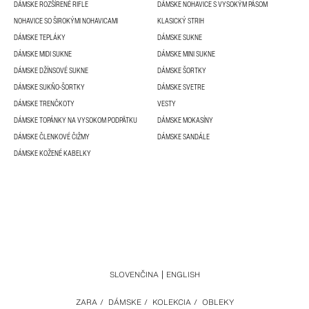
DÁMSKE ROZŠÍRENÉ RIFLE
DÁMSKE NOHAVICE S VYSOKÝM PÁSOM
NOHAVICE SO ŠIROKÝMI NOHAVICAMI
KLASICKÝ STRIH
DÁMSKE TEPLÁKY
DÁMSKE SUKNE
DÁMSKE MIDI SUKNE
DÁMSKE MINI SUKNE
DÁMSKE DŽÍNSOVÉ SUKNE
DÁMSKE ŠORTKY
DÁMSKE SUKŇO-ŠORTKY
DÁMSKE SVETRE
DÁMSKE TRENČKOTY
VESTY
DÁMSKE TOPÁNKY NA VYSOKOM PODPÄTKU
DÁMSKE MOKASÍNY
DÁMSKE ČLENKOVÉ ČIŽMY
DÁMSKE SANDÁLE
DÁMSKE KOŽENÉ KABELKY
SLOVENČINA
ENGLISH
ZARA
/
DÁMSKE
/
KOLEKCIA
/
OBLEKY