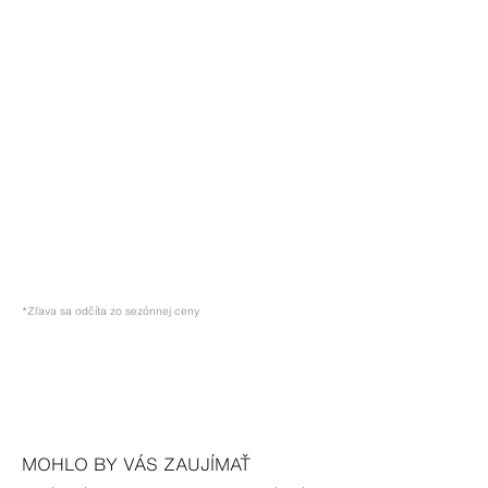
*Zľava sa odčíta zo sezónnej ceny
MOHLO BY VÁS ZAUJÍMAŤ