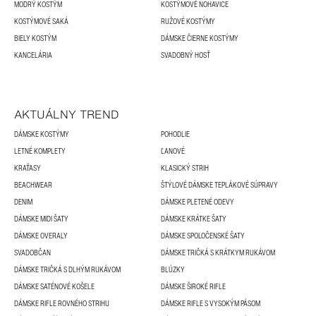
MODRÝ KOSTÝM
KOSTÝMOVÉ NOHAVICE
KOSTÝMOVÉ SAKÁ
RUŽOVÉ KOSTÝMY
BIELY KOSTÝM
DÁMSKE ČIERNE KOSTÝMY
KANCELÁRIA
SVADOBNÝ HOSŤ
AKTUÁLNY TREND
DÁMSKE KOSTÝMY
POHODLIE
LETNÉ KOMPLETY
ĽANOVÉ
KRAŤASY
KLASICKÝ STRIH
BEACHWEAR
ŠTÝLOVÉ DÁMSKE TEPLÁKOVÉ SÚPRAVY
DENIM
DÁMSKE PLETENÉ ODEVY
DÁMSKE MIDI ŠATY
DÁMSKE KRÁTKE ŠATY
DÁMSKE OVERALY
DÁMSKE SPOLOČENSKÉ ŠATY
SVADOBČAN
DÁMSKE TRIČKÁ S KRÁTKYM RUKÁVOM
DÁMSKE TRIČKÁ S DLHÝM RUKÁVOM
BLÚZKY
DÁMSKE SATÉNOVÉ KOŠELE
DÁMSKE ŠIROKÉ RIFLE
DÁMSKE RIFLE ROVNÉHO STRIHU
DÁMSKE RIFLE S VYSOKÝM PÁSOM