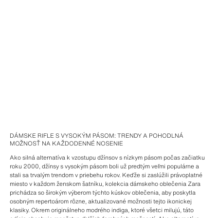
DÁMSKE RIFLE S VYSOKÝM PÁSOM: TRENDY A POHODLNÁ
MOŽNOSŤ NA KAŽDODENNÉ NOSENIE
Ako silná alternatíva k vzostupu džínsov s nízkym pásom počas začiatku
roku 2000, džínsy s vysokým pásom boli už predtým veľmi populárne a
stali sa trvalým trendom v priebehu rokov. Keďže si zaslúžili právoplatné
miesto v každom ženskom šatníku, kolekcia dámskeho oblečenia Zara
prichádza so širokým výberom týchto kúskov oblečenia, aby poskytla
osobným repertoárom rôzne, aktualizované možnosti tejto ikonickej
klasiky. Okrem originálneho modrého indiga, ktoré všetci milujú, táto