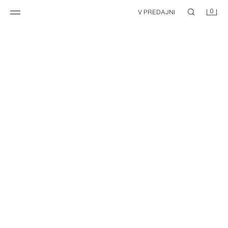
0
V PREDAJNI
NEW
DŽÍNSY Z1975 MOM FIT S VYSOKÝM PÁSOM