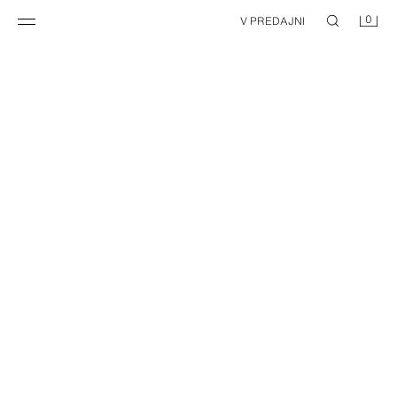
0
V PREDAJNI
VOĽNÁ KOŠEĽA ZO 100% ĽANU
BERMUDY RELAX FIT ZO 100 % ĽANU
35,95 EUR
29,95 EUR