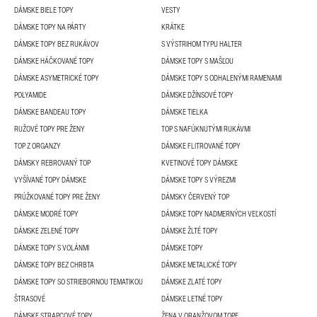
DÁMSKE BIELE TOPY
VESTY
DÁMSKE TOPY NA PÁRTY
KRÁTKE
DÁMSKE TOPY BEZ RUKÁVOV
S VÝSTRIHOM TYPU HALTER
DÁMSKE HÁČKOVANÉ TOPY
DÁMSKE TOPY S MAŠĽOU
DÁMSKE ASYMETRICKÉ TOPY
DÁMSKE TOPY S ODHALENÝMI RAMENAMI
POLYAMIDE
DÁMSKE DŽÍNSOVÉ TOPY
DÁMSKE BANDEAU TOPY
DÁMSKE TIELKA
RUŽOVÉ TOPY PRE ŽENY
TOP S NAFÚKNUTÝMI RUKÁVMI
TOP Z ORGANZY
DÁMSKE FLITROVANÉ TOPY
DÁMSKY REBROVANÝ TOP
KVETINOVÉ TOPY DÁMSKE
VYŠÍVANÉ TOPY DÁMSKE
DÁMSKE TOPY S VÝREZMI
PRÚŽKOVANÉ TOPY PRE ŽENY
DÁMSKY ČERVENÝ TOP
DÁMSKE MODRÉ TOPY
DÁMSKE TOPY NADMERNÝCH VEĽKOSTÍ
DÁMSKE ZELENÉ TOPY
DÁMSKE ŽLTÉ TOPY
DÁMSKE TOPY S VOLÁNMI
DÁMSKE TOPY
DÁMSKE TOPY BEZ CHRBTA
DÁMSKE METALICKÉ TOPY
DÁMSKE TOPY SO STRIEBORNOU TEMATIKOU
DÁMSKE ZLATÉ TOPY
ŠTRASOVÉ
DÁMSKE LETNÉ TOPY
DÁMSKE STRAPCOVÉ TOPY
ŽENA V ORANŽOVOM TOPE