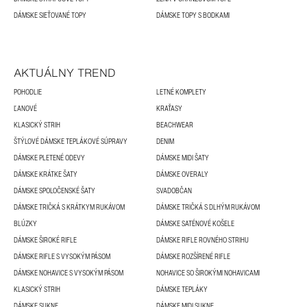
DÁMSKE SIEŤOVANÉ TOPY
DÁMSKE TOPY S BODKAMI
AKTUÁLNY TREND
POHODLIE
LETNÉ KOMPLETY
ĽANOVÉ
KRAŤASY
KLASICKÝ STRIH
BEACHWEAR
ŠTÝLOVÉ DÁMSKE TEPLÁKOVÉ SÚPRAVY
DENIM
DÁMSKE PLETENÉ ODEVY
DÁMSKE MIDI ŠATY
DÁMSKE KRÁTKE ŠATY
DÁMSKE OVERALY
DÁMSKE SPOLOČENSKÉ ŠATY
SVADOBČAN
DÁMSKE TRIČKÁ S KRÁTKYM RUKÁVOM
DÁMSKE TRIČKÁ S DLHÝM RUKÁVOM
BLÚZKY
DÁMSKE SATÉNOVÉ KOŠELE
DÁMSKE ŠIROKÉ RIFLE
DÁMSKE RIFLE ROVNÉHO STRIHU
DÁMSKE RIFLE S VYSOKÝM PÁSOM
DÁMSKE ROZŠÍRENÉ RIFLE
DÁMSKE NOHAVICE S VYSOKÝM PÁSOM
NOHAVICE SO ŠIROKÝMI NOHAVICAMI
KLASICKÝ STRIH
DÁMSKE TEPLÁKY
DÁMSKE SUKNE
DÁMSKE MIDI SUKNE