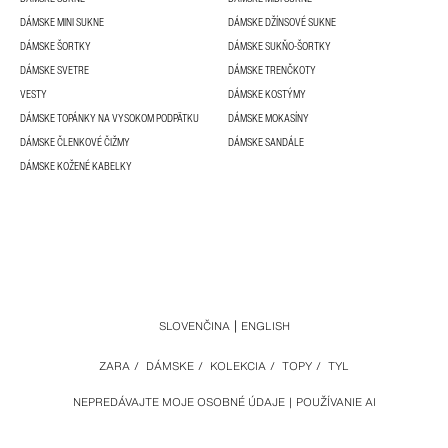
DÁMSKE MINI SUKNE
DÁMSKE DŽÍNSOVÉ SUKNE
DÁMSKE ŠORTKY
DÁMSKE SUKŇO-ŠORTKY
DÁMSKE SVETRE
DÁMSKE TRENČKOTY
VESTY
DÁMSKE KOSTÝMY
DÁMSKE TOPÁNKY NA VYSOKOM PODPÄTKU
DÁMSKE MOKASÍNY
DÁMSKE ČLENKOVÉ ČIŽMY
DÁMSKE SANDÁLE
DÁMSKE KOŽENÉ KABELKY
SLOVENČINA
ENGLISH
ZARA
/
DÁMSKE
/
KOLEKCIA
/
TOPY
/
TYL
NEPREDÁVAJTE MOJE OSOBNÉ ÚDAJE
POUŽÍVANIE AI