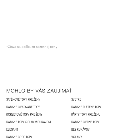
*Zľava sa odčíta zo sezónnej ceny
MOHLO BY VÁS ZAUJÍMAŤ
SATÉNOVÉ TOPY PRE ŽENY
SVETRE
DÁMSKE ČIPKOVANÉ TOPY
DÁMSKE PLETENÉ TOPY
KORZETOVÉ TOPY PRE ŽENY
PÁRTY TOPY PRE ŽENU
DÁMSKE TOPY S DLHÝM RUKÁVOM
DÁMSKE ČIERNE TOPY
ELEGANT
BEZ RUKÁVOV
DÁMSKE CROP TOPY
VOLÁNY