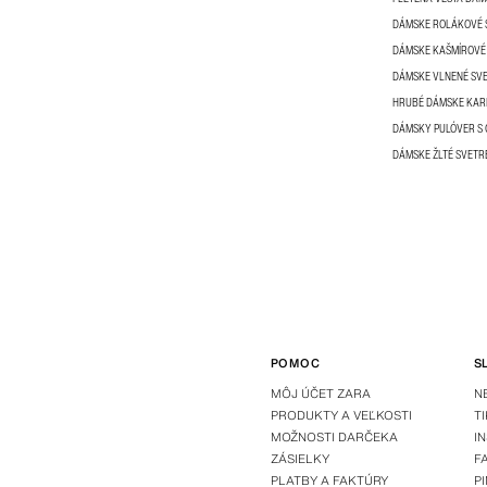
DÁMSKE ROLÁKOVÉ 
DÁMSKE KAŠMÍROVÉ
DÁMSKE VLNENÉ SV
HRUBÉ DÁMSKE KAR
DÁMSKY PULÓVER S
DÁMSKE ŽLTÉ SVETR
POMOC
S
MÔJ ÚČET ZARA
N
PRODUKTY A VEĽKOSTI
T
MOŽNOSTI DARČEKA
I
ZÁSIELKY
F
PLATBY A FAKTÚRY
P