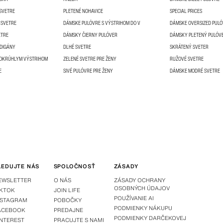
SVETRE
PLETENÉ NOHAVICE
SPECIAL PRICES
 SVETRE
DÁMSKE PULÓVRE S VÝSTRIHOM DO V
DÁMSKE OVERSIZED PUL
ETRE
DÁMSKY ČIERNY PULÓVER
DÁMSKY PLETENÝ PULÓVE
DIGÁNY
DLHÉ SVETRE
SKRÁTENÝ SVETER
 OKRÚHLYM VÝSTRIHOM
ZELENÉ SVETRE PRE ŽENY
RUŽOVÉ SVETRE
E
SIVÉ PULÓVRE PRE ŽENY
DÁMSKE MODRÉ SVETRE
LEDUJTE NÁS
SPOLOČNOSŤ
ZÁSADY
EWSLETTER
O NÁS
ZÁSADY OCHRANY
OSOBNÝCH ÚDAJOV
IKTOK
JOIN LIFE
POUŽÍVANIE AI
NSTAGRAM
POBOČKY
PODMIENKY NÁKUPU
ACEBOOK
PREDAJNE
PODMIENKY DARČEKOVEJ
INTEREST
PRACUJTE S NAMI