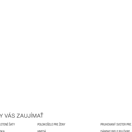
Y VÁS ZAUJÍMAŤ
LETENÉ ŠATY
POLOKOŠELE PRE ŽENY
PRUHOVANÝ SVETER PRE
MSKA
HNEDÁ
DÁMSKE BIELE PULÓVRE