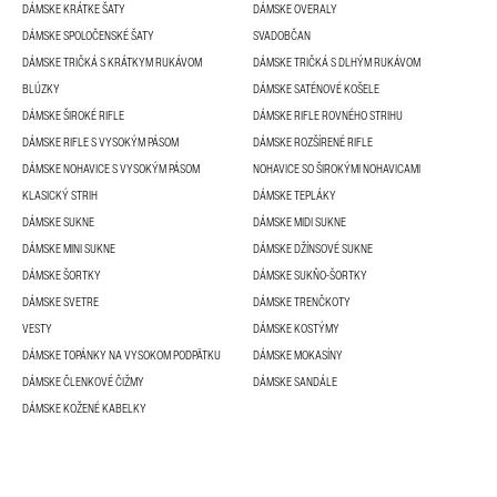
DÁMSKE KRÁTKE ŠATY
DÁMSKE OVERALY
DÁMSKE SPOLOČENSKÉ ŠATY
SVADOBČAN
DÁMSKE TRIČKÁ S KRÁTKYM RUKÁVOM
DÁMSKE TRIČKÁ S DLHÝM RUKÁVOM
BLÚZKY
DÁMSKE SATÉNOVÉ KOŠELE
DÁMSKE ŠIROKÉ RIFLE
DÁMSKE RIFLE ROVNÉHO STRIHU
DÁMSKE RIFLE S VYSOKÝM PÁSOM
DÁMSKE ROZŠÍRENÉ RIFLE
DÁMSKE NOHAVICE S VYSOKÝM PÁSOM
NOHAVICE SO ŠIROKÝMI NOHAVICAMI
KLASICKÝ STRIH
DÁMSKE TEPLÁKY
DÁMSKE SUKNE
DÁMSKE MIDI SUKNE
DÁMSKE MINI SUKNE
DÁMSKE DŽÍNSOVÉ SUKNE
DÁMSKE ŠORTKY
DÁMSKE SUKŇO-ŠORTKY
DÁMSKE SVETRE
DÁMSKE TRENČKOTY
VESTY
DÁMSKE KOSTÝMY
DÁMSKE TOPÁNKY NA VYSOKOM PODPÄTKU
DÁMSKE MOKASÍNY
DÁMSKE ČLENKOVÉ ČIŽMY
DÁMSKE SANDÁLE
DÁMSKE KOŽENÉ KABELKY