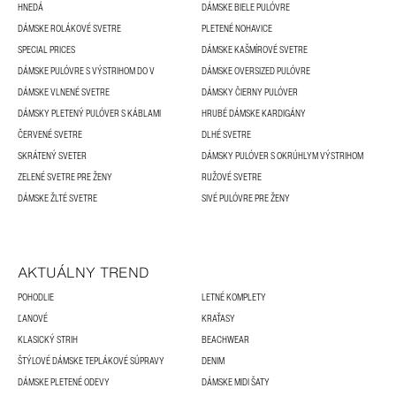
HNEDÁ
DÁMSKE BIELE PULÓVRE
DÁMSKE ROLÁKOVÉ SVETRE
PLETENÉ NOHAVICE
SPECIAL PRICES
DÁMSKE KAŠMÍROVÉ SVETRE
DÁMSKE PULÓVRE S VÝSTRIHOM DO V
DÁMSKE OVERSIZED PULÓVRE
DÁMSKE VLNENÉ SVETRE
DÁMSKY ČIERNY PULÓVER
DÁMSKY PLETENÝ PULÓVER S KÁBLAMI
HRUBÉ DÁMSKE KARDIGÁNY
ČERVENÉ SVETRE
DLHÉ SVETRE
SKRÁTENÝ SVETER
DÁMSKY PULÓVER S OKRÚHLYM VÝSTRIHOM
ZELENÉ SVETRE PRE ŽENY
RUŽOVÉ SVETRE
DÁMSKE ŽLTÉ SVETRE
SIVÉ PULÓVRE PRE ŽENY
AKTUÁLNY TREND
POHODLIE
LETNÉ KOMPLETY
ĽANOVÉ
KRAŤASY
KLASICKÝ STRIH
BEACHWEAR
ŠTÝLOVÉ DÁMSKE TEPLÁKOVÉ SÚPRAVY
DENIM
DÁMSKE PLETENÉ ODEVY
DÁMSKE MIDI ŠATY