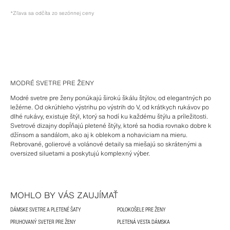
*Zľava sa odčíta zo sezónnej ceny
MODRÉ SVETRE PRE ŽENY
Modré svetre pre ženy ponúkajú širokú škálu štýlov, od elegantných po
ležérne. Od okrúhleho výstrihu po výstrih do V, od krátkych rukávov po
dlhé rukávy, existuje štýl, ktorý sa hodí ku každému štýlu a príležitosti.
Svetrové dizajny dopĺňajú pletené štýly, ktoré sa hodia rovnako dobre k
džínsom a sandálom, ako aj k oblekom a nohaviciam na mieru.
Rebrované, golierové a volánové detaily sa miešajú so skrátenými a
oversized siluetami a poskytujú komplexný výber.
MOHLO BY VÁS ZAUJÍMAŤ
DÁMSKE SVETRE A PLETENÉ ŠATY
POLOKOŠELE PRE ŽENY
PRUHOVANÝ SVETER PRE ŽENY
PLETENÁ VESTA DÁMSKA