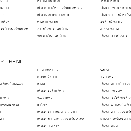
SVETRE
PLETENÉ NOHAVICE
SPECIAL PRICES
 SVETRE
DÁMSKE PULÓVRE S VÝSTRIHOM DO V
DÁMSKE OVERSIZED PUL
ETRE
DÁMSKY ČIERNY PULÓVER
DÁMSKY PLETENÝ PULÓVE
DIGÁNY
ČERVENÉ SVETRE
SKRÁTENÝ SVETER
 OKRÚHLYM VÝSTRIHOM
ZELENÉ SVETRE PRE ŽENY
RUŽOVÉ SVETRE
E
SIVÉ PULÓVRE PRE ŽENY
DÁMSKE MODRÉ SVETRE
Y TREND
LETNÉ KOMPLETY
ĽANOVÉ
KLASICKÝ STRIH
BEACHWEAR
EPLÁKOVÉ SÚPRAVY
DENIM
DÁMSKE PLETENÉ ODEVY
DÁMSKE KRÁTKE ŠATY
DÁMSKE OVERALY
KÉ ŠATY
SVADOBČAN
DÁMSKE TRIČKÁ S KRÁT
DLHÝM RUKÁVOM
BLÚZKY
DÁMSKE SATÉNOVÉ KOŠE
LE
DÁMSKE RIFLE ROVNÉHO STRIHU
DÁMSKE RIFLE S VYSOKÝ
RIFLE
DÁMSKE NOHAVICE S VYSOKÝM PÁSOM
NOHAVICE SO ŠIROKÝMI 
DÁMSKE TEPLÁKY
DÁMSKE SUKNE