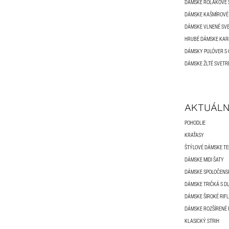
DÁMSKE ROLÁKOVÉ 
DÁMSKE KAŠMÍROVÉ
DÁMSKE VLNENÉ SV
HRUBÉ DÁMSKE KAR
DÁMSKY PULÓVER S
DÁMSKE ŽLTÉ SVETR
AKTUÁLN
POHODLIE
KRAŤASY
ŠTÝLOVÉ DÁMSKE T
DÁMSKE MIDI ŠATY
DÁMSKE SPOLOČENS
DÁMSKE TRIČKÁ S 
DÁMSKE ŠIROKÉ RIF
DÁMSKE ROZŠÍRENÉ 
KLASICKÝ STRIH