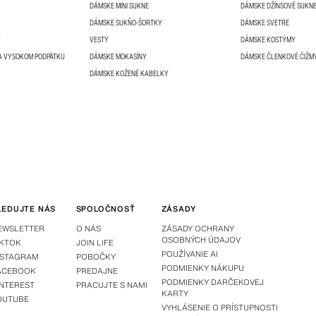
DÁMSKE MINI SUKNE
DÁMSKE DŽÍNSOVÉ SUKN
DÁMSKE SUKŇO-ŠORTKY
DÁMSKE SVETRE
Y
VESTY
DÁMSKE KOSTÝMY
A VYSOKOM PODPÄTKU
DÁMSKE MOKASÍNY
DÁMSKE ČLENKOVÉ ČIŽM
DÁMSKE KOŽENÉ KABELKY
LEDUJTE NÁS
SPOLOČNOSŤ
ZÁSADY
EWSLETTER
O NÁS
ZÁSADY OCHRANY
OSOBNÝCH ÚDAJOV
IKTOK
JOIN LIFE
POUŽÍVANIE AI
NSTAGRAM
POBOČKY
PODMIENKY NÁKUPU
ACEBOOK
PREDAJNE
PODMIENKY DARČEKOVEJ
INTEREST
PRACUJTE S NAMI
KARTY
OUTUBE
VYHLÁSENIE O PRÍSTUPNOSTI