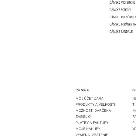
DÁMSKE MIDI SUKNE
DÁMSKE ŠORTKY
DÁMSKE TRENČKOT
DÁMSKE TOPÁNKY N
DÁMSKE SANDÁLE
POMOC
S
MÔJ ÚČET ZARA
N
PRODUKTY A VEĽKOSTI
T
MOŽNOSTI DARČEKA
I
ZÁSIELKY
F
PLATBY A FAKTÚRY
P
MOJE NÁKUPY
Y
VÝMENA, VRÁTENIE