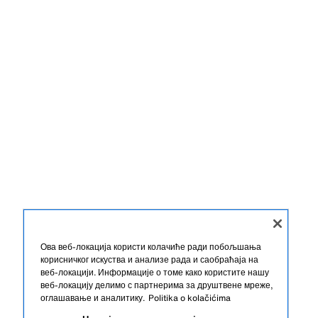
Ова веб-локација користи колачиће ради побољшања
корисничког искуства и анализе рада и саобраћаја на
веб-локацији. Информације о томе како користите нашу
веб-локацију делимо с партнерима за друштвене мреже,
оглашавање и аналитику.
Politika o kolačićima