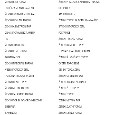
ŽENSKI BELI TOPOVI
ŽENSKI PRSLUCI & KAPUTI BEZ RUKAVA
TOPIĆI ZA IZLASKE ZA ŽENU
CROP TOPS
ŽENSKI TOPOVI BEZ RUKAVA
AMERIČKI IZREZ
ŽENSKI HEKLANI TOPOVI
ŽENSKI TOPOVI SA DETALJIMA MAŠNE
ŽENSKI ASIMETRIČNI TOP
SATENSKI TOPIĆI ZA ŽENU
ŽENSKI TOPOVI BEZ RAMENA
POLYAMIDE
TIL
ŽENSKI TEKSAS TOPOVI
ŽENSKI TRAKA-TOP
ŽENSKI KAMISOL TOPOVI
ŽENSKI ROZE TOPOVI
TOP SA PUFNASTIM RUKAVIMA
ORGANZA TOP
ŽENSKI ŠLJOKIČASTI TOPOVI
ŽENSKI NABORANI TOPOVI
CVETNI TOPIĆI ŽENE
VEZENI TOPIĆI ZA ŽENU
SEČENI TOP ZA ŽENU
TOPIĆI NA PRUGICE ZA ŽENE
ŽENSKI CRVENI TOPOVI
ŽENSKI PLAVI TOPOVI
ŽENSKE MAJICE ZA PUNIJE
ŽENSKI ZELENI TOPOVI
ŽENSKI ŽUTI TOPOVI
ŽENSKI TALASASTI TOPOVI
ŽENSKI TOPOVI
ŽENSKI TOP SA OTVORENIM LEĐIMA
ŽENSKI METALIK TOP
SREBRNA
ŽENSKI ZLATNI TOPOVI
KAMENČIĆI
ŽENSKI LETNJI TOPOVI