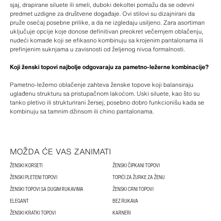
sjaj, drapirane siluete ili smeli, duboki dekoltei pomažu da se odevni
predmet uzdigne za društvene događaje. Ovi stilovi su dizajnirani da
pruže osećaj posebne prilike, a da ne izgledaju usiljeno. Zara asortiman
uključuje opcije koje donose definitivan preokret večernjem oblačenju,
nudeći komade koji se efikasno kombinuju sa krojenim pantalonama ili
prefinjenim suknjama u zavisnosti od željenog nivoa formalnosti.
Koji ženski topovi najbolje odgovaraju za pametno-ležerne kombinacije?
Pametno-ležerno oblačenje zahteva ženske topove koji balansiraju
uglađenu strukturu sa pristupačnom lakoćom. Uski siluete, kao što su
tanko pletivo ili strukturirani žersej, posebno dobro funkcionišu kada se
kombinuju sa tamnim džinsom ili chino pantalonama.
MOŽDA ĆE VAS ZANIMATI
ŽENSKI KORSETI
ŽENSKI ČIPKANI TOPOVI
ŽENSKI PLETENI TOPOVI
TOPIĆI ZA ŽURKE ZA ŽENU
ŽENSKI TOPOVI SA DUGIM RUKAVIMA
ŽENSKI CRNI TOPOVI
ELEGANT
BEZ RUKAVA
ŽENSKI KRATKI TOPOVI
KARNERI