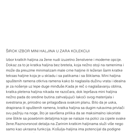
ŠIROK IZBOR MINI HALJINA U ZARA KOLEKCIJI
Izbor kratkih haljina za žene nudi izuzetno ženstvene i moderne opcije.
Dokaz za to je kratka haljina bez bretela, koja nežno stoji na ramenima i
može da preuzme minimalizam male crne haljine ili ležeran šarm kratke
teksas haljine koja je u skladu i sa patikama i sa štiklama. Mini haljina
spuštenih ramena otkriva ramena kako bi naglasila dužinu vrata i idealna
je za nošenje uz lepe duge minđuše.Kada je reč o naglašavanju oblina,
kratka pletena haljina nikada ne razočara, dok lepršava mini haljina
nežno pada do sredine butina zahvaljujući lakoći svog materijala i
svestrana je, prirodno se prilagođava svakom planu. Bilo da je uska,
drapirana ili spuštenih ramena, kratka haljina sa dugim rukavima privlači
svu pažnju na noge, što je savršena prilika da se maksimalno iskoriste
one štikle sa posebnim detaljima koje se nalaze na polici za cipele svake
žene.Raznovrsnost detalja na Zarinim kratkim haljinama služi više nego
samo kao ukrasna funkcija. Košulja-haljina ima potencijal da podigne