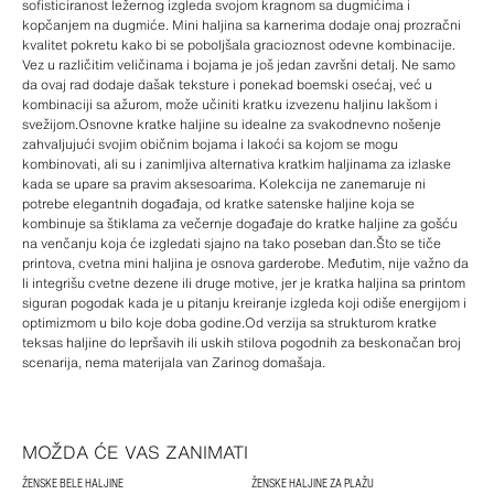
sofisticiranost ležernog izgleda svojom kragnom sa dugmićima i
kopčanjem na dugmiće. Mini haljina sa karnerima dodaje onaj prozračni
kvalitet pokretu kako bi se poboljšala gracioznost odevne kombinacije.
Vez u različitim veličinama i bojama je još jedan završni detalj. Ne samo
da ovaj rad dodaje dašak teksture i ponekad boemski osećaj, već u
kombinaciji sa ažurom, može učiniti kratku izvezenu haljinu lakšom i
svežijom.Osnovne kratke haljine su idealne za svakodnevno nošenje
zahvaljujući svojim običnim bojama i lakoći sa kojom se mogu
kombinovati, ali su i zanimljiva alternativa kratkim haljinama za izlaske
kada se upare sa pravim aksesoarima. Kolekcija ne zanemaruje ni
potrebe elegantnih događaja, od kratke satenske haljine koja se
kombinuje sa štiklama za večernje događaje do kratke haljine za gošću
na venčanju koja će izgledati sjajno na tako poseban dan.Što se tiče
printova, cvetna mini haljina je osnova garderobe. Međutim, nije važno da
li integrišu cvetne dezene ili druge motive, jer je kratka haljina sa printom
siguran pogodak kada je u pitanju kreiranje izgleda koji odiše energijom i
optimizmom u bilo koje doba godine.Od verzija sa strukturom kratke
teksas haljine do lepršavih ili uskih stilova pogodnih za beskonačan broj
scenarija, nema materijala van Zarinog domašaja.
MOŽDA ĆE VAS ZANIMATI
ŽENSKE BELE HALJINE
ŽENSKE HALJINE ZA PLAŽU