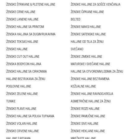
ŽENSKE ŠTRIKANE & PLETENE HALJINE
ŽENSKE HALJINE ZA GOŠĆE VENČANJA
ŽENSKE CRNE HALJINE
ŽENSKE ČIPKANE HALJINE
ŽENSKE LANENE HALJINE
BELTED
ŽENSKE HALJINE SA PRINTOM
ŽENSKE MAKSI HALJINE
ŽENSKA HALJINA SA DUGIM RUKAVIMA
ŽENSKE SATENSKE HALJINE
ŽENSKE TEKSAS HALJINE
HALJINE OD TILA ZA ŽENU
ŽENSKE HALJINE
SVEČANO
ŽENSKE CUT OUT HALJINE
ŽENSKE ZIMSKE HALJINE
ŽENSKA BODYCON HALJINA
MATURSKE I SVEČANE HALJINE
ŽENSKE HALJINE SA CIRKONIMA
HALJINE SA OTVORENIM LEĐIMA ZA ŽENU
HALJINE BEZ RUKAVA ZA ŽENU
ŽENSKE HALJINE BEZ RAMENA
POSLOVNE HALJINE
KEŽUALNE HALJINE
ŽENSKE ZELENE HALJINE
ŽENSKE HALJINE RAVNOG KROJA
TUNIKE
ASIMETRIČNE HALJINE ZA ŽENU
ŽENSKE PLAVE HALJINE
ŽENSKE ROZE HALJINE
ŽENSKE HALJINE SA POLKA TUFNAMA
ŽENSKE PAMUČNE HALJINE
ŽENSKE VOLAN HALJINE
ŽENSKE SIVE HALJINE
ŽENSKE CRVENE HALJINE
ŽENSKE HEKLANE HALJINE
HALJINE S RESAMA
MREŽASTE HALJINE