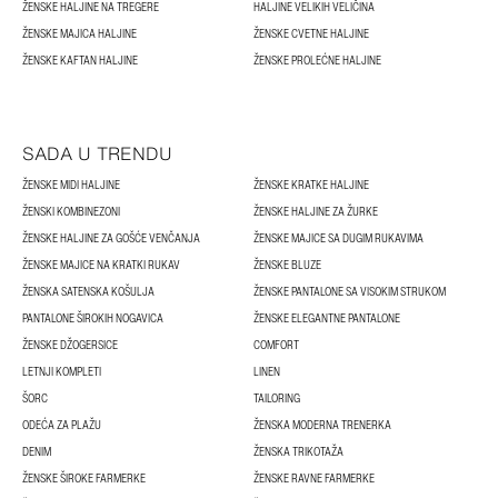
ŽENSKE HALJINE NA TREGERE
HALJINE VELIKIH VELIČINA
ŽENSKE MAJICA HALJINE
ŽENSKE CVETNE HALJINE
ŽENSKE KAFTAN HALJINE
ŽENSKE PROLEĆNE HALJINE
SADA U TRENDU
ŽENSKE MIDI HALJINE
ŽENSKE KRATKE HALJINE
ŽENSKI KOMBINEZONI
ŽENSKE HALJINE ZA ŽURKE
ŽENSKE HALJINE ZA GOŠĆE VENČANJA
ŽENSKE MAJICE SA DUGIM RUKAVIMA
ŽENSKE MAJICE NA KRATKI RUKAV
ŽENSKE BLUZE
ŽENSKA SATENSKA KOŠULJA
ŽENSKE PANTALONE SA VISOKIM STRUKOM
PANTALONE ŠIROKIH NOGAVICA
ŽENSKE ELEGANTNE PANTALONE
ŽENSKE DŽOGERSICE
COMFORT
LETNJI KOMPLETI
LINEN
ŠORC
TAILORING
ODEĆA ZA PLAŽU
ŽENSKA MODERNA TRENERKA
DENIM
ŽENSKA TRIKOTAŽA
ŽENSKE ŠIROKE FARMERKE
ŽENSKE RAVNE FARMERKE