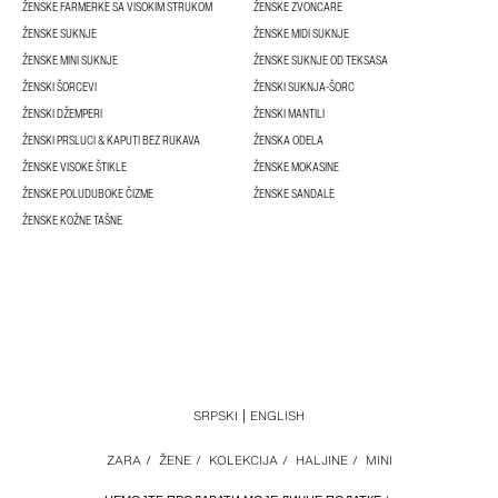
ŽENSKE FARMERKE SA VISOKIM STRUKOM
ŽENSKE ZVONCARE
ŽENSKE SUKNJE
ŽENSKE MIDI SUKNJE
ŽENSKE MINI SUKNJE
ŽENSKE SUKNJE OD TEKSASA
ŽENSKI ŠORCEVI
ŽENSKI SUKNJA-ŠORC
ŽENSKI DŽEMPERI
ŽENSKI MANTILI
ŽENSKI PRSLUCI & KAPUTI BEZ RUKAVA
ŽENSKA ODELA
ŽENSKE VISOKE ŠTIKLE
ŽENSKE MOKASINE
ŽENSKE POLUDUBOKE ČIZME
ŽENSKE SANDALE
ŽENSKE KOŽNE TAŠNE
SRPSKI
ENGLISH
ZARA
/
ŽENE
/
KOLEKCIJA
/
HALJINE
/
MINI