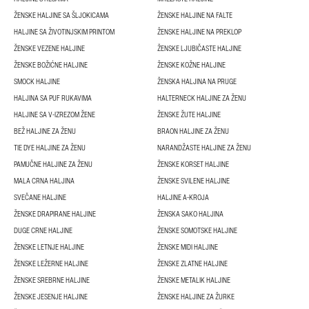
ŽENSKE HALJINE SA ŠLJOKICAMA
ŽENSKE HALJINE NA FALTE
HALJINE SA ŽIVOTINJSKIM PRINTOM
ŽENSKE HALJINE NA PREKLOP
ŽENSKE VEZENE HALJINE
ŽENSKE LJUBIČASTE HALJINE
ŽENSKE BOŽIĆNE HALJINE
ŽENSKE KOŽNE HALJINE
SMOCK HALJINE
ŽENSKA HALJINA NA PRUGE
HALJINA SA PUF RUKAVIMA
HALTERNECK HALJINE ZA ŽENU
HALJINE SA V-IZREZOM ŽENE
ŽENSKE ŽUTE HALJINE
BEŽ HALJINE ZA ŽENU
BRAON HALJINE ZA ŽENU
TIE DYE HALJINE ZA ŽENU
NARANDŽASTE HALJINE ZA ŽENU
PAMUČNE HALJINE ZA ŽENU
ŽENSKE KORSET HALJINE
MALA CRNA HALJINA
ŽENSKE SVILENE HALJINE
SVEČANE HALJINE
HALJINE A-KROJA
ŽENSKE DRAPIRANE HALJINE
ŽENSKA SAKO HALJINA
DUGE CRNE HALJINE
ŽENSKE SOMOTSKE HALJINE
ŽENSKE LETNJE HALJINE
ŽENSKE MIDI HALJINE
ŽENSKE LEŽERNE HALJINE
ŽENSKE ZLATNE HALJINE
ŽENSKE SREBRNE HALJINE
ŽENSKE METALIK HALJINE
ŽENSKE JESENJE HALJINE
ŽENSKE HALJINE ZA ŽURKE