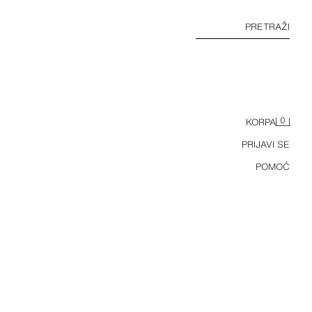
PRETRAŽI
0
KORPA
PRIJAVI SE
POMOĆ
PRUGASTA KOŠULJA SA DŽEPOM ZW COLLECTION