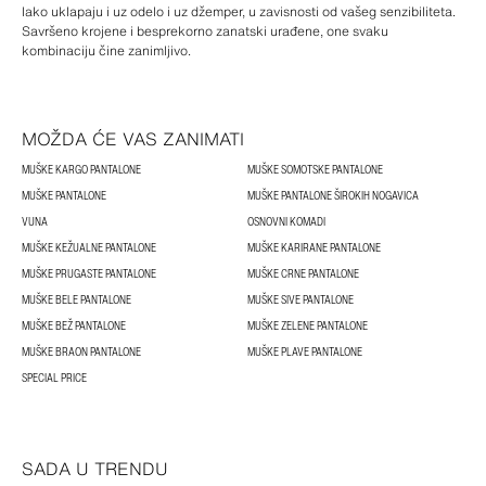
lako uklapaju i uz odelo i uz džemper, u zavisnosti od vašeg senzibiliteta.
Savršeno krojene i besprekorno zanatski urađene, one svaku
kombinaciju čine zanimljivo.
MOŽDA ĆE VAS ZANIMATI
MUŠKE KARGO PANTALONE
MUŠKE SOMOTSKE PANTALONE
MUŠKE PANTALONE
MUŠKE PANTALONE ŠIROKIH NOGAVICA
VUNA
OSNOVNI KOMADI
MUŠKE KEŽUALNE PANTALONE
MUŠKE KARIRANE PANTALONE
MUŠKE PRUGASTE PANTALONE
MUŠKE CRNE PANTALONE
MUŠKE BELE PANTALONE
MUŠKE SIVE PANTALONE
MUŠKE BEŽ PANTALONE
MUŠKE ZELENE PANTALONE
MUŠKE BRAON PANTALONE
MUŠKE PLAVE PANTALONE
SPECIAL PRICE
SADA U TRENDU