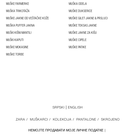
MUŠKE FARMERKE
MUŠKA ODELA
MUŠKA TRIKOTAŽA
MUŠKE DUKSERICE
MUŠKE JAKNE OD VEŠTAČKE KOŽE
MUŠKE GILET JAKNE & PRSLUCI
MUŠKA PUFFER JAKNA
MUŠKE TEKSAS JAKNE
MUŠKI KIŠNI MANTILI
MUŠKE JAKNE ZA KIŠU
MUŠKI KAPUTI
MUŠKE CIPELE
MUŠKE MOKASINE
MUŠKE PATIKE
MUŠKE TORBE
SRPSKI
ENGLISH
ZARA
/
MUŠKARCI
/
KOLEKCIJA
/
PANTALONE
/
SKROJENO
НЕМОЈТЕ ПРОДАВАТИ МОЈЕ ЛИЧНЕ ПОДАТКЕ