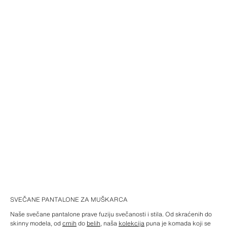
SVEČANE PANTALONE ZA MUŠKARCA
Naše svečane pantalone prave fuziju svečanosti i stila. Od skraćenih do
skinny modela, od
crnih
do
belih
, naša
kolekcija
puna je komada koji se