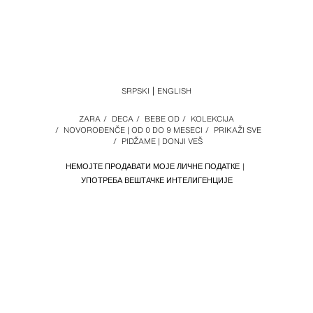
SRPSKI
ENGLISH
ZARA
/
DECA
/
BEBE OD
/
KOLEKCIJA
/
NOVOROĐENČE | OD 0 DO 9 MESECI
/
PRIKAŽI SVE
/
PIDŽAME | DONJI VEŠ
НЕМОЈТЕ ПРОДАВАТИ МОЈЕ ЛИЧНЕ ПОДАТКЕ
УПОТРЕБА ВЕШТАЧКЕ ИНТЕЛИГЕНЦИЈЕ