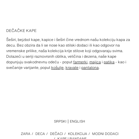
DEČAČKE KAPE
Šeširi, bejzbol kape, kapice i šeširi čine vrednom našu kolekciju kapa za
decu. Bez obzira da li se nose kao stilski dodaci ili kao odgovor na
vremenske prilike, naša kolekcija krije stilove koji odgovaraju svima.
Dolazeći u seriji raznovrsnih oblika, veličina i dezena, naše kape
dopunjuju svakodnevnu odeću - poput
farmerki
,
majica
i
patika
- kao i
svečanije varijante, poput
košulje
,
kravate
i
pantalona
.
SRPSKI
ENGLISH
ZARA
/
DECA
/
DEČACI
/
KOLEKCIJA
/
MODNI DODACI
/
KAPE | BANDANE