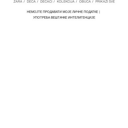
ZARA
/
DECA
/
DEČACI
/
KOLEKCIJA
/
OBUĆA
/
PRIKAŽI SVE
НЕМОЈТЕ ПРОДАВАТИ МОЈЕ ЛИЧНЕ ПОДАТКЕ
УПОТРЕБА ВЕШТАЧКЕ ИНТЕЛИГЕНЦИЈЕ