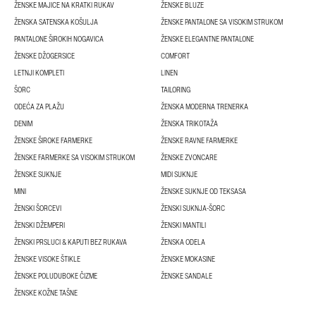
ŽENSKE MAJICE NA KRATKI RUKAV
ŽENSKE BLUZE
ŽENSKA SATENSKA KOŠULJA
ŽENSKE PANTALONE SA VISOKIM STRUKOM
PANTALONE ŠIROKIH NOGAVICA
ŽENSKE ELEGANTNE PANTALONE
ŽENSKE DŽOGERSICE
COMFORT
LETNJI KOMPLETI
LINEN
ŠORC
TAILORING
ODEĆA ZA PLAŽU
ŽENSKA MODERNA TRENERKA
DENIM
ŽENSKA TRIKOTAŽA
ŽENSKE ŠIROKE FARMERKE
ŽENSKE RAVNE FARMERKE
ŽENSKE FARMERKE SA VISOKIM STRUKOM
ŽENSKE ZVONCARE
ŽENSKE SUKNJE
MIDI SUKNJE
MINI
ŽENSKE SUKNJE OD TEKSASA
ŽENSKI ŠORCEVI
ŽENSKI SUKNJA-ŠORC
ŽENSKI DŽEMPERI
ŽENSKI MANTILI
ŽENSKI PRSLUCI & KAPUTI BEZ RUKAVA
ŽENSKA ODELA
ŽENSKE VISOKE ŠTIKLE
ŽENSKE MOKASINE
ŽENSKE POLUDUBOKE ČIZME
ŽENSKE SANDALE
ŽENSKE KOŽNE TAŠNE