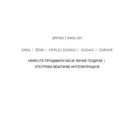
SRPSKI
ENGLISH
ZARA
/
ŽENE
/
CIPELE | DODACI
/
DODACI
/
ČARAPE
НЕМОЈТЕ ПРОДАВАТИ МОЈЕ ЛИЧНЕ ПОДАТКЕ
УПОТРЕБА ВЕШТАЧКЕ ИНТЕЛИГЕНЦИЈЕ