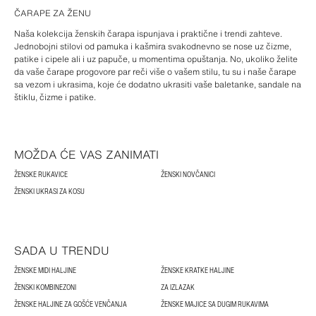
ČARAPE ZA ŽENU
Naša kolekcija ženskih čarapa ispunjava i praktične i trendi zahteve.
Jednobojni stilovi od pamuka i kašmira svakodnevno se nose uz čizme,
patike i cipele ali i uz papuče, u momentima opuštanja. No, ukoliko želite
da vaše čarape progovore par reči više o vašem stilu, tu su i naše čarape
sa vezom i ukrasima, koje će dodatno ukrasiti vaše baletanke, sandale na
štiklu, čizme i patike.
MOŽDA ĆE VAS ZANIMATI
ŽENSKE RUKAVICE
ŽENSKI NOVČANICI
ŽENSKI UKRASI ZA KOSU
SADA U TRENDU
ŽENSKE MIDI HALJINE
ŽENSKE KRATKE HALJINE
ŽENSKI KOMBINEZONI
ZA IZLAZAK
ŽENSKE HALJINE ZA GOŠĆE VENČANJA
ŽENSKE MAJICE SA DUGIM RUKAVIMA