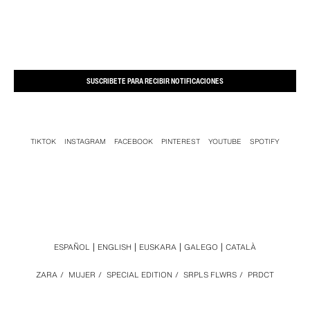
SUSCRIBETE PARA RECIBIR NOTIFICACIONES
TIKTOK
INSTAGRAM
FACEBOOK
PINTEREST
YOUTUBE
SPOTIFY
ESPAÑOL
ENGLISH
EUSKARA
GALEGO
CATALÀ
ZARA
/
MUJER
/
SPECIAL EDITION
/
SRPLS FLWRS
/
PRDCT