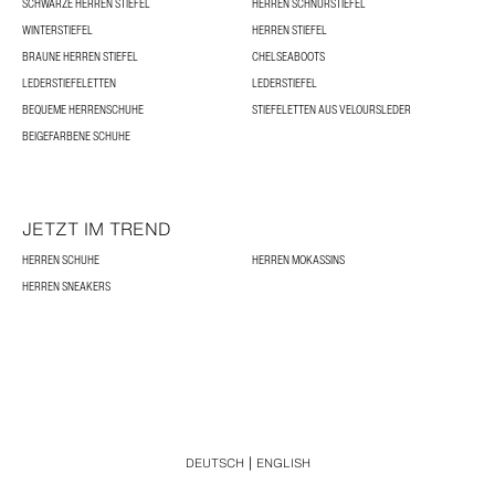
SCHWARZE HERREN STIEFEL
HERREN SCHNÜRSTIEFEL
WINTERSTIEFEL
HERREN STIEFEL
BRAUNE HERREN STIEFEL
CHELSEABOOTS
LEDERSTIEFELETTEN
LEDERSTIEFEL
BEQUEME HERRENSCHUHE
STIEFELETTEN AUS VELOURSLEDER
BEIGEFARBENE SCHUHE
JETZT IM TREND
HERREN SCHUHE
HERREN MOKASSINS
HERREN SNEAKERS
DEUTSCH
ENGLISH