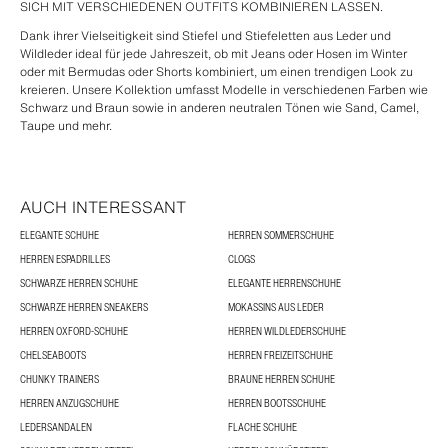
SICH MIT VERSCHIEDENEN OUTFITS KOMBINIEREN LASSEN.
Dank ihrer Vielseitigkeit sind Stiefel und Stiefeletten aus Leder und
Wildleder ideal für jede Jahreszeit, ob mit Jeans oder Hosen im Winter
oder mit Bermudas oder Shorts kombiniert, um einen trendigen Look zu
kreieren. Unsere Kollektion umfasst Modelle in verschiedenen Farben wie
Schwarz und Braun sowie in anderen neutralen Tönen wie Sand, Camel,
Taupe und mehr.
AUCH INTERESSANT
ELEGANTE SCHUHE
HERREN SOMMERSCHUHE
HERREN ESPADRILLES
CLOGS
SCHWARZE HERREN SCHUHE
ELEGANTE HERRENSCHUHE
SCHWARZE HERREN SNEAKERS
MOKASSINS AUS LEDER
HERREN OXFORD-SCHUHE
HERREN WILDLEDERSCHUHE
CHELSEABOOTS
HERREN FREIZEITSCHUHE
CHUNKY TRAINERS
BRAUNE HERREN SCHUHE
HERREN ANZUGSCHUHE
HERREN BOOTSSCHUHE
LEDERSANDALEN
FLACHE SCHUHE