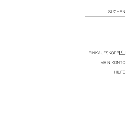
SUCHEN
0
EINKAUFSKORB
MEIN KONTO
HILFE
KAFTAN MIT STICKEREI UND ZIERBAND