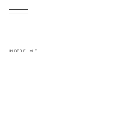
IN DER FILIALE
2-6 JAHRE/ BADEANZUG BLUMEN SPITZE
15,95 EUR
12