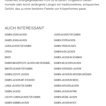
modernes, energiegeladenes Profil zu schaffen. Umgekehrt bieten
normale oder leicht verlängerte Längen ein traditionelleres, entspanntes
Gefühl, das zu einer breiteren Palette von Körperformen passt.
AUCH INTERESSANT
DAMEN LEDERJACKEN
LEDERJACKEN FÜR DAMEN
DAMEN JEANSJACKEN
DAMEN STEPPJACKEN
LEDERJACKEN FÜR DAMEN
DAMEN TRENCHCOATS
STRICK
DAMEN KURZJACKEN
BIKER
DAMEN JACKEN IN SCHWARZ
DAMEN WASSERFESTE JACKEN UND REGENMÄNTEL
DAMEN WILDLEDERJACKEN
WINTERJACKEN FÜR DAMEN
DAMEN OVERSIZED-JACKEN
DAMEN LEICHTE JACKEN
DAMEN JACKEN IN GROSSEN GRÖSSEN
DAMEN JACKEN MIT STICKEREI
DAMEN JACKEN IN WEISS
LANGE JACKEN FÜR DAMEN
DAMEN KAPUZENJACKEN
DAMEN JACKEN
DAMEN JACKEN IN PINK
LEICHTE LEINENJACKEN FÜR DAMEN
DAMEN GRÜNE JACKEN
DAMEN SOMMERJACKEN
DAMEN JACKEN IN ROT