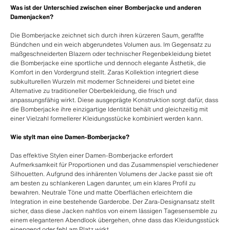
Was ist der Unterschied zwischen einer Bomberjacke und anderen
Damenjacken?
Die Bomberjacke zeichnet sich durch ihren kürzeren Saum, geraffte
Bündchen und ein weich abgerundetes Volumen aus. Im Gegensatz zu
maßgeschneiderten Blazern oder technischer Regenbekleidung bietet
die Bomberjacke eine sportliche und dennoch elegante Ästhetik, die
Komfort in den Vordergrund stellt. Zaras Kollektion integriert diese
subkulturellen Wurzeln mit moderner Schneiderei und bietet eine
Alternative zu traditioneller Oberbekleidung, die frisch und
anpassungsfähig wirkt. Diese ausgeprägte Konstruktion sorgt dafür, dass
die Bomberjacke ihre einzigartige Identität behält und gleichzeitig mit
einer Vielzahl formellerer Kleidungsstücke kombiniert werden kann.
Wie stylt man eine Damen-Bomberjacke?
Das effektive Stylen einer Damen-Bomberjacke erfordert
Aufmerksamkeit für Proportionen und das Zusammenspiel verschiedener
Silhouetten. Aufgrund des inhärenten Volumens der Jacke passt sie oft
am besten zu schlankeren Lagen darunter, um ein klares Profil zu
bewahren. Neutrale Töne und matte Oberflächen erleichtern die
Integration in eine bestehende Garderobe. Der Zara-Designansatz stellt
sicher, dass diese Jacken nahtlos von einem lässigen Tagesensemble zu
einem eleganteren Abendlook übergehen, ohne dass das Kleidungsstück
einengend oder fehl am Platz wirkt.