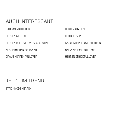
AUCH INTERESSANT
CARDIGANS HERREN
HENLEYKRAGEN
HERREN WESTEN
QUARTER ZIP
HERREN PULLOVER MIT V-AUSSCHNITT
KASCHMIR PULLOVER HERREN
BLAUE HERREN PULLOVER
BEIGE HERREN PULLOVER
GRAUE HERREN PULLOVER
HERREN STRICKPULLOVER
JETZT IM TREND
STRICKMODE HERREN