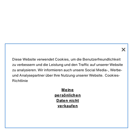
Diese Website verwendet Cookies, um die Benutzerfreundlichkeit
zu verbessern und die Leistung und den Traffic auf unserer Website
zu analysieren. Wir informieren auch unsere Social Media-, Werbe-
und Analysepartner über Ihre Nutzung unserer Website.
Cookies-
DEUTSCH
ENGLISH
Richtlinie
ZARA
/
DAMEN
/
+ INFO
Meine
/
UNTERNEHMEN
persönlichen
MEINE PERSÖNLICHEN DATEN NICHT VERKAUFEN
Daten nicht
EINSATZ VON KI
verkaufen
DATENSCHUTZ-MANAGEMENT