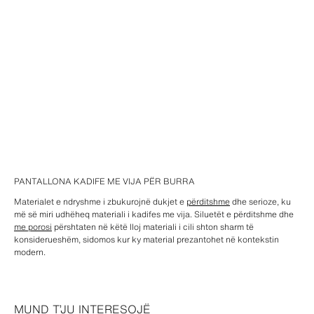
PANTALLONA KADIFE ME VIJA PËR BURRA
Materialet e ndryshme i zbukurojnë dukjet e
përditshme
dhe serioze, ku
më së miri udhëheq materiali i kadifes me vija. Siluetët e përditshme dhe
me porosi
përshtaten në këtë lloj materiali i cili shton sharm të
konsiderueshëm, sidomos kur ky material prezantohet në kontekstin
modern.
MUND T’JU INTERESOJË