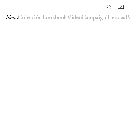
0
news
colección
lookbook
vídeo
campaign
tiendas