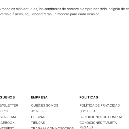
s modelos más actuales, los sombreros de hombre siempre han sido insignia de es
reros clásicos, aquí encontrarás un modelo para cada ocasión.
ÍGUENOS
EMPRESA
POLÍTICAS
EWSLETTER
QUIÉNES SOMOS
POLÍTICA DE PRIVACIDAD
IKTOK
JOIN LIFE
USO DE IA
NSTAGRAM
OFICINAS
CONDICIONES DE COMPRA
ACEBOOK
TIENDAS
CONDICIONES TARJETA
REGALO
INTEREST
TRABAJA CON NOSOTROS