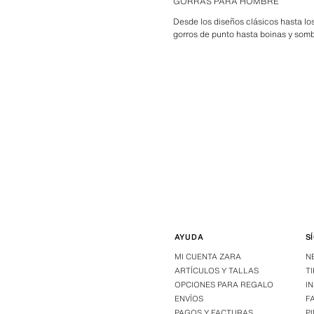
GORRAS PARA HOMBRE
Desde los diseños clásicos hasta lo
gorros de punto hasta boinas y somb
AYUDA
S
MI CUENTA ZARA
N
ARTÍCULOS Y TALLAS
T
OPCIONES PARA REGALO
I
ENVÍOS
F
PAGOS Y FACTURAS
P