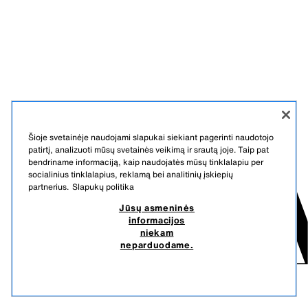
Šioje svetainėje naudojami slapukai siekiant pagerinti naudotojo
patirtį, analizuoti mūsų svetainės veikimą ir srautą joje. Taip pat
bendriname informaciją, kaip naudojatės mūsų tinklalapiu per
socialinius tinklalapius, reklamą bei analitinių įskiepių
partnerius.
Slapukų politika
Jūsų asmeninės
informacijos
niekam
neparduodame.