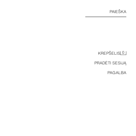
PAIEŠKA
0
KREPŠELIS
PRADĖTI SESIJĄ
PAGALBA
VIENSPALVIAI MARŠKINĖLIAI