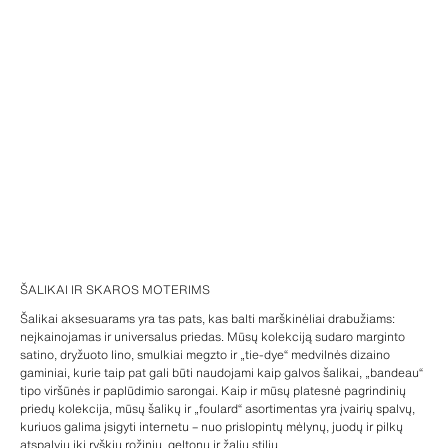
ŠALIKAI IR SKAROS MOTERIMS
Šalikai aksesuarams yra tas pats, kas balti marškinėliai drabužiams:
neįkainojamas ir universalus priedas. Mūsų kolekciją sudaro marginto
satino, dryžuoto lino, smulkiai megzto ir „tie-dye“ medvilnės dizaino
gaminiai, kurie taip pat gali būti naudojami kaip galvos šalikai, „bandeau“
tipo viršūnės ir paplūdimio sarongai. Kaip ir mūsų platesnė pagrindinių
priedų kolekcija, mūsų šalikų ir „foulard“ asortimentas yra įvairių spalvų,
kuriuos galima įsigyti internetu – nuo prislopintų mėlynų, juodų ir pilkų
atspalvių iki ryškių rožinių, geltonų ir žalių stilių.