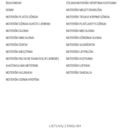
BEACHWEAR
STILINGI MOTERIŠKI SPORTINIAI KOSTIUMAI
DENIM
MOTERIŠKI MEGZTI DRABUŽIAI
MOTERIŠKI PLATŪS DŽINSAI
MOTERIŠKI TIESAUS KIRPIMO DŽINSAI
MOTERIŠKI DŽINSAI AUKŠTU LIEMENIU
MOTERIŠKI PLATĖJANTYS DŽINSAI
MOTERIŠKI SIJONAI
MOTERIŠKI MIDI SIJONAI
MOTERIŠKI MINI SIJONAI
MOTERIŠKI DŽINSINIAI SIJONAI
MOTERIŠKI ŠORTAI
MOTERIŠKI SIJONŠORTAI
MOTERIŠKI MEGZTINIAI
MOTERIŠKI LIETPALČIAI
MOTERIŠKI PALTAI BE RANKOVIŲ IR LIEMENĖS
MOTERIŠKI KOSTIUMAI
AUKŠTAKULNIAI MOTERIMS
MOTERIŠKI LOFERIAI
MOTERIŠKI AULINUKAI
MOTERIŠKI SANDALAI
MOTERIŠKI ODINIAI KREPŠIAI
LIETUVIŲ
ENGLISH