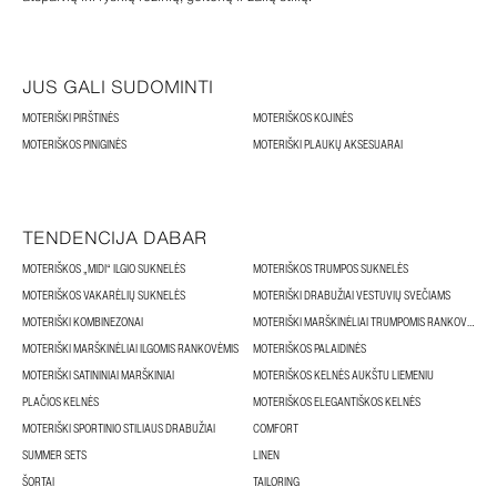
JUS GALI SUDOMINTI
MOTERIŠKI PIRŠTINĖS
MOTERIŠKOS KOJINĖS
MOTERIŠKOS PINIGINĖS
MOTERIŠKI PLAUKŲ AKSESUARAI
TENDENCIJA DABAR
MOTERIŠKOS „MIDI“ ILGIO SUKNELĖS
MOTERIŠKOS TRUMPOS SUKNELĖS
MOTERIŠKOS VAKARĖLIŲ SUKNELĖS
MOTERIŠKI DRABUŽIAI VESTUVIŲ SVEČIAMS
MOTERIŠKI KOMBINEZONAI
MOTERIŠKI MARŠKINĖLIAI TRUMPOMIS RANKOVĖMIS
MOTERIŠKI MARŠKINĖLIAI ILGOMIS RANKOVĖMIS
MOTERIŠKOS PALAIDINĖS
MOTERIŠKI SATININIAI MARŠKINIAI
MOTERIŠKOS KELNĖS AUKŠTU LIEMENIU
PLAČIOS KELNĖS
MOTERIŠKOS ELEGANTIŠKOS KELNĖS
MOTERIŠKI SPORTINIO STILIAUS DRABUŽIAI
COMFORT
SUMMER SETS
LINEN
ŠORTAI
TAILORING