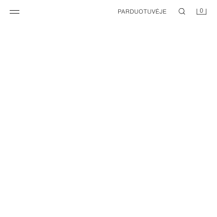
0
PARDUOTUVĖJE
NEW
NEW
GĖLĖTA SKARELĖ SU NĖRINIŲ APDAILA
GĖLĖTA MODALO IR ŠILKO SKARA