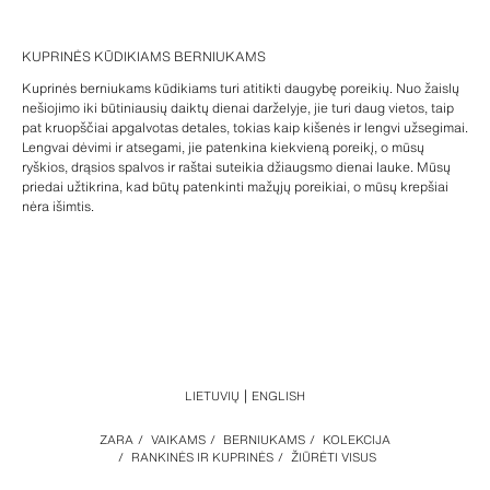
KUPRINĖS KŪDIKIAMS BERNIUKAMS
Kuprinės berniukams kūdikiams turi atitikti daugybę poreikių. Nuo žaislų
nešiojimo iki būtiniausių daiktų dienai darželyje, jie turi daug vietos, taip
pat kruopščiai apgalvotas detales, tokias kaip kišenės ir lengvi užsegimai.
Lengvai dėvimi ir atsegami, jie patenkina kiekvieną poreikį, o mūsų
ryškios, drąsios spalvos ir raštai suteikia džiaugsmo dienai lauke. Mūsų
priedai užtikrina, kad būtų patenkinti mažųjų poreikiai, o mūsų krepšiai
nėra išimtis.
LIETUVIŲ
ENGLISH
ZARA
/
VAIKAMS
/
BERNIUKAMS
/
KOLEKCIJA
/
RANKINĖS IR KUPRINĖS
/
ŽIŪRĖTI VISUS