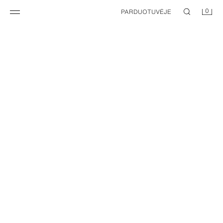
0
PARDUOTUVĖJE
NEW
„TOY STORY © DISNEY PIXAR“ KUPRINĖ