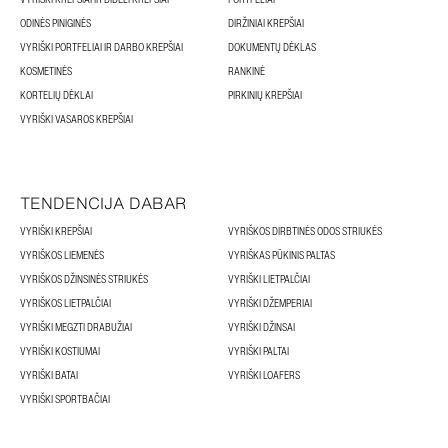
ODINĖS PINIGINĖS
DIRŽINIAI KREPŠIAI
VYRIŠKI PORTFELIAI IR DARBO KREPŠIAI
DOKUMENTŲ DĖKLAS
KOSMETINĖS
RANKINĖ
KORTELIŲ DĖKLAI
PIRKINIŲ KREPŠIAI
VYRIŠKI VASAROS KREPŠIAI
TENDENCIJA DABAR
VYRIŠKI KREPŠIAI
VYRIŠKOS DIRBTINĖS ODOS STRIUKĖS
VYRIŠKOS LIEMENĖS
VYRIŠKAS PŪKINIS PALTAS
VYRIŠKOS DŽINSINĖS STRIUKĖS
VYRIŠKI LIETPALČIAI
VYRIŠKOS LIETPALČIAI
VYRIŠKI DŽEMPERIAI
VYRIŠKI MEGZTI DRABUŽIAI
VYRIŠKI DŽINSAI
VYRIŠKI KOSTIUMAI
VYRIŠKI PALTAI
VYRIŠKI BATAI
VYRIŠKI LOAFERS
VYRIŠKI SPORTBAČIAI