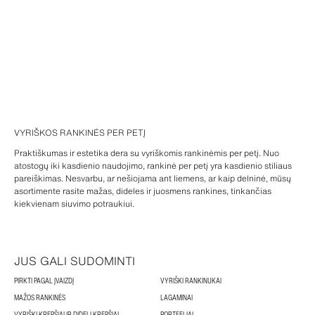
VYRIŠKOS RANKINĖS PER PETĮ
Praktiškumas ir estetika dera su vyriškomis rankinėmis per petį. Nuo
atostogų iki kasdienio naudojimo, rankinė per petį yra kasdienio stiliaus
pareiškimas. Nesvarbu, ar nešiojama ant liemens, ar kaip delninė, mūsų
asortimente rasite mažas, dideles ir juosmens rankines, tinkančias
kiekvienam siuvimo potraukiui.
JUS GALI SUDOMINTI
PIRKTI PAGAL ĮVAIZDĮ
VYRIŠKI RANKINUKAI
MAŽOS RANKINĖS
LAGAMINAI
VYRIŠKI KREPŠIAI IR DIDELI KREPŠIAI
PORTFELIAI