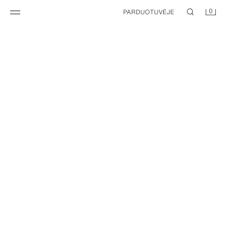
0
PARDUOTUVĖJE
PIKĖ POLO MARŠKINĖLIAI SU PITERIO PENO APYKAKLE
VIENSPALVIAI MARŠKINĖLIAI
7,95 EUR
6,95 EUR