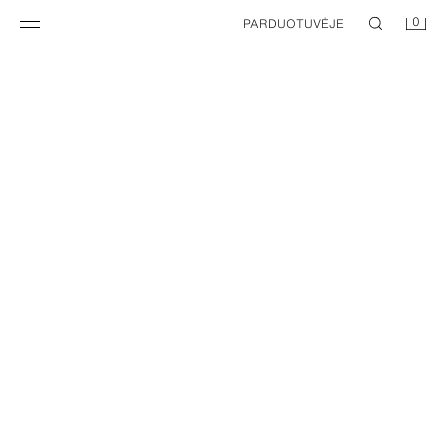
0
PARDUOTUVĖJE
FOTOGRAFINIO ATSPAUDO MARŠKINĖLIAI „JENNIE RUBY®“
FOTOGRAFINIO ATSPAUDO MARŠKINĖLIAI „JENNIE RUBY®“
15,95 EUR
15,95 EUR