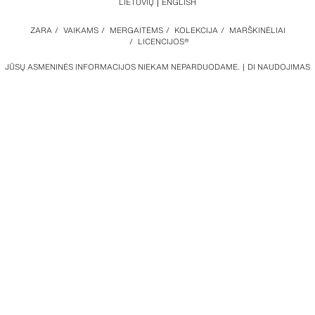
LIETUVIŲ
ENGLISH
ZARA
/
VAIKAMS
/
MERGAITĖMS
/
KOLEKCIJA
/
MARŠKINĖLIAI
/
LICENCIJOS®
JŪSŲ ASMENINĖS INFORMACIJOS NIEKAM NEPARDUODAME.
DI NAUDOJIMAS