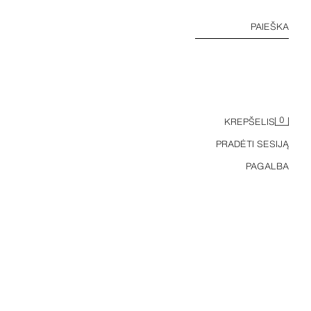
PAIEŠKA
0
KREPŠELIS
PRADĖTI SESIJĄ
PAGALBA
PALAIDINĖ SU PLONOMIS PETNEŠĖLĖMIS