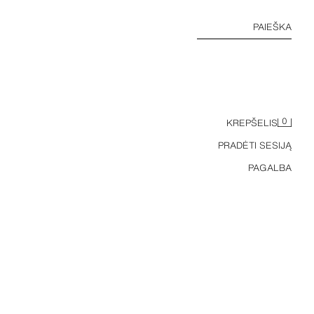
PAIEŠKA
0
KREPŠELIS
PRADĖTI SESIJĄ
PAGALBA
ODINIAI „BAREFOOT“ SPORTINIAI BATELIAI