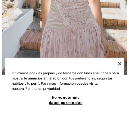
Utilizamos cookies propias y de terceros con fines analíticos y para
mostrarte anuncios en relación con tus preferencias, según tus
hábitos y tu perfil. Para más información puedes visitar
DESCRIPCIÓN
COMPOSICIÓN
MEDIDAS
nuestra
Política de privacidad
VESTIDO MINI ENCAJE GLOBO
No vender mis
Altura modelo: 169 cm
35,95 EUR
10,78 EUR
-80%*
7,19 EUR
datos personales
*DESCUENTO APLICADO SOBRE PRECIO DE TEMPORADA
Vestido mini de escote pico y tirantes finos ajustables. Detalle de tejido
7,19
combinado. Forro interior combinado a tono. Bajo acabado tipo globo.
VER SIMILARES
Cierre lateral con cremallera oculta en costura.
AGOTADO
LILA CLARO
0881/350/656