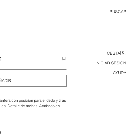
BUSCAR
0
CESTA
S
INICIAR SESIÓN
AYUDA
ÑADIR
antera con posición para el dedo y tiras
álica. Detalle de tachas. Acabado en
S