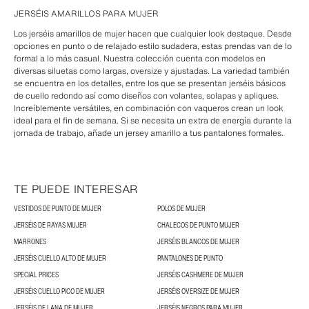
JERSÉIS AMARILLOS PARA MUJER
Los jerséis amarillos de mujer hacen que cualquier look destaque. Desde
opciones en punto o de relajado estilo sudadera, estas prendas van de lo
formal a lo más casual. Nuestra colección cuenta con modelos en
diversas siluetas como largas, oversize y ajustadas. La variedad también
se encuentra en los detalles, entre los que se presentan jerséis básicos
de cuello redondo así como diseños con volantes, solapas y apliques.
Increíblemente versátiles, en combinación con vaqueros crean un look
ideal para el fin de semana. Si se necesita un extra de energía durante la
jornada de trabajo, añade un jersey amarillo a tus pantalones formales.
TE PUEDE INTERESAR
VESTIDOS DE PUNTO DE MUJER
POLOS DE MUJER
JERSÉIS DE RAYAS MUJER
CHALECOS DE PUNTO MUJER
MARRONES
JERSÉIS BLANCOS DE MUJER
JERSÉIS CUELLO ALTO DE MUJER
PANTALONES DE PUNTO
SPECIAL PRICES
JERSÉIS CASHMERE DE MUJER
JERSÉIS CUELLO PICO DE MUJER
JERSÉIS OVERSIZE DE MUJER
JERSÉIS DE LANA DE MUJER
JERSÉIS NEGROS PARA MUJER