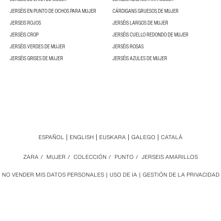
JERSÉIS EN PUNTO DE OCHOS PARA MUJER
CÁRDIGANS GRUESOS DE MUJER
JERSEIS ROJOS
JERSÉIS LARGOS DE MUJER
JERSÉIS CROP
JERSÉIS CUELLO REDONDO DE MUJER
JERSÉIS VERDES DE MUJER
JERSÉIS ROSAS
JERSÉIS GRISES DE MUJER
JERSÉIS AZULES DE MUJER
ESPAÑOL
ENGLISH
EUSKARA
GALEGO
CATALÀ
ZARA
/
MUJER
/
COLECCIÓN
/
PUNTO
/
JERSEIS AMARILLOS
NO VENDER MIS DATOS PERSONALES
USO DE IA
GESTIÓN DE LA PRIVACIDAD