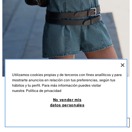
Utilizamos cookies propias y de terceros con fines analíticos y para
mostrarte anuncios en relación con tus preferencias, según tus
hábitos y tu perfil. Para más información puedes visitar
DESCRIPCIÓN
COMPOSICIÓN
MEDIDAS
nuestra
Política de privacidad
POCAS UNIDADES
No vender mis
Mono corto de cuello halter. Espalda descubierta. Detalle de costuras
MONO CORTO HALTER DENIM TRF
datos personales
marcadas. Cierre en cuello con botones a presión y en espalda con
29,95 EUR
cremallera.
AZUL
5252/082/400
29
AÑADIR