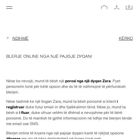
0
NDIHMË
KËRKO
BLERJE ONLINE NGA NJË PAJISJE DYQANI
Nëse ke nevojë, mund të bësh një 
porosi nga një dyqan Zara
. Pyet 
personelin tonë për këtë opsion dhe do të të ndihmojnë të përfundosh 
blerjen.
Nëse tashmë ke një llogari Zara, mund ta bësh porosinë si klient 
i 
regjistruar
 duke futur email-in dhe fjalëkalimin tënd. Nëse jo, mund ta 
bësh si 
i ftuar
, duke ofruar vetëm të dhënat e nevojshme për të bërë 
porosinë. Do të marrësh të gjithë informacionin në lidhje me blerjen tënde 
me email ose SMS.
Blerjet online të kryera nga një pajisje dyqani kanë të njëjtat opsione 
dërgese
 me ato të bëra drejtpërdrejt në faqen tonë web. 