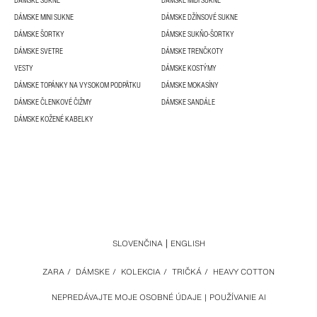
DÁMSKE SUKNE
DÁMSKE MIDI SUKNE
DÁMSKE MINI SUKNE
DÁMSKE DŽÍNSOVÉ SUKNE
DÁMSKE ŠORTKY
DÁMSKE SUKŇO-ŠORTKY
DÁMSKE SVETRE
DÁMSKE TRENČKOTY
VESTY
DÁMSKE KOSTÝMY
DÁMSKE TOPÁNKY NA VYSOKOM PODPÄTKU
DÁMSKE MOKASÍNY
DÁMSKE ČLENKOVÉ ČIŽMY
DÁMSKE SANDÁLE
DÁMSKE KOŽENÉ KABELKY
SLOVENČINA
ENGLISH
ZARA
/
DÁMSKE
/
KOLEKCIA
/
TRIČKÁ
/
HEAVY COTTON
NEPREDÁVAJTE MOJE OSOBNÉ ÚDAJE
POUŽÍVANIE AI