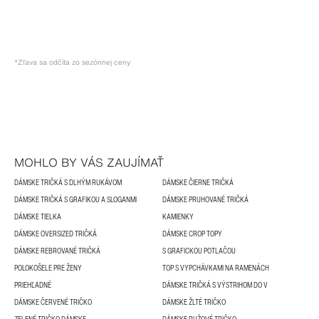
*Zľava sa odčíta zo sezónnej ceny
MOHLO BY VÁS ZAUJÍMAŤ
DÁMSKE TRIČKÁ S DLHÝM RUKÁVOM
DÁMSKE ČIERNE TRIČKÁ
DÁMSKE TRIČKÁ S GRAFIKOU A SLOGANMI
DÁMSKE PRUHOVANÉ TRIČKÁ
DÁMSKE TIELKA
KAMIENKY
DÁMSKE OVERSIZED TRIČKÁ
DÁMSKE CROP TOPY
DÁMSKE REBROVANÉ TRIČKÁ
S GRAFICKOU POTLAČOU
POLOKOŠELE PRE ŽENY
TOP S VYPCHÁVKAMI NA RAMENÁCH
PRIEHĽADNÉ
DÁMSKE TRIČKÁ S VÝSTRIHOM DO V
DÁMSKE ČERVENÉ TRIČKO
DÁMSKE ŽLTÉ TRIČKO