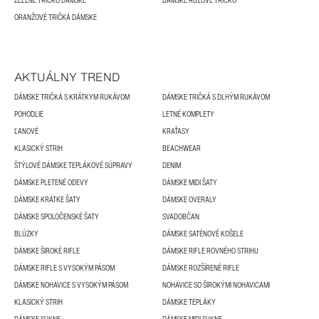
ZELENÉ TRIČKO DÁMSKE
DÁMSKE RUŽOVÉ TRIČKO
ORANŽOVÉ TRIČKÁ DÁMSKE
AKTUÁLNY TREND
DÁMSKE TRIČKÁ S KRÁTKYM RUKÁVOM
DÁMSKE TRIČKÁ S DLHÝM RUKÁVOM
POHODLIE
LETNÉ KOMPLETY
ĽANOVÉ
KRAŤASY
KLASICKÝ STRIH
BEACHWEAR
ŠTÝLOVÉ DÁMSKE TEPLÁKOVÉ SÚPRAVY
DENIM
DÁMSKE PLETENÉ ODEVY
DÁMSKE MIDI ŠATY
DÁMSKE KRÁTKE ŠATY
DÁMSKE OVERALY
DÁMSKE SPOLOČENSKÉ ŠATY
SVADOBČAN
BLÚZKY
DÁMSKE SATÉNOVÉ KOŠELE
DÁMSKE ŠIROKÉ RIFLE
DÁMSKE RIFLE ROVNÉHO STRIHU
DÁMSKE RIFLE S VYSOKÝM PÁSOM
DÁMSKE ROZŠÍRENÉ RIFLE
DÁMSKE NOHAVICE S VYSOKÝM PÁSOM
NOHAVICE SO ŠIROKÝMI NOHAVICAMI
KLASICKÝ STRIH
DÁMSKE TEPLÁKY