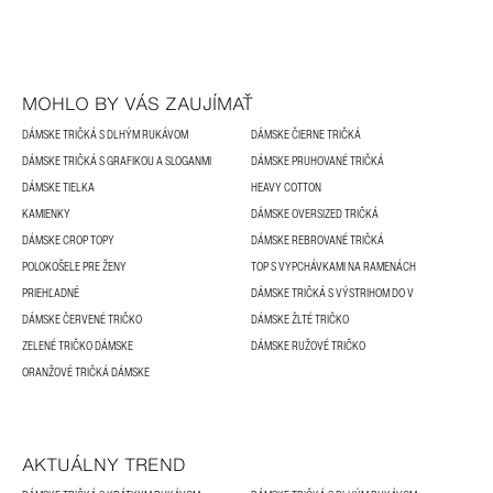
MOHLO BY VÁS ZAUJÍMAŤ
DÁMSKE TRIČKÁ S DLHÝM RUKÁVOM
DÁMSKE ČIERNE TRIČKÁ
DÁMSKE TRIČKÁ S GRAFIKOU A SLOGANMI
DÁMSKE PRUHOVANÉ TRIČKÁ
DÁMSKE TIELKA
HEAVY COTTON
KAMIENKY
DÁMSKE OVERSIZED TRIČKÁ
DÁMSKE CROP TOPY
DÁMSKE REBROVANÉ TRIČKÁ
POLOKOŠELE PRE ŽENY
TOP S VYPCHÁVKAMI NA RAMENÁCH
PRIEHĽADNÉ
DÁMSKE TRIČKÁ S VÝSTRIHOM DO V
DÁMSKE ČERVENÉ TRIČKO
DÁMSKE ŽLTÉ TRIČKO
ZELENÉ TRIČKO DÁMSKE
DÁMSKE RUŽOVÉ TRIČKO
ORANŽOVÉ TRIČKÁ DÁMSKE
AKTUÁLNY TREND