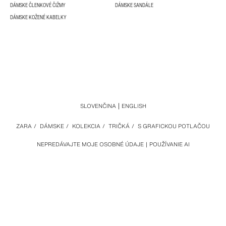
DÁMSKE ČLENKOVÉ ČIŽMY
DÁMSKE SANDÁLE
DÁMSKE KOŽENÉ KABELKY
SLOVENČINA
ENGLISH
ZARA
/
DÁMSKE
/
KOLEKCIA
/
TRIČKÁ
/
S GRAFICKOU POTLAČOU
NEPREDÁVAJTE MOJE OSOBNÉ ÚDAJE
POUŽÍVANIE AI