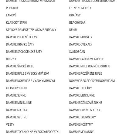
DÁMSKE TRIČKÁ S KRÁTKYM RUKÁVOM
DÁMSKE TRIČKÁ S DLHÝM RUKÁVOM
POHODLIE
LETNÉ KOMPLETY
ĽANOVÉ
KRAŤASY
KLASICKÝ STRIH
BEACHWEAR
ŠTÝLOVÉ DÁMSKE TEPLÁKOVÉ SÚPRAVY
DENIM
DÁMSKE PLETENÉ ODEVY
DÁMSKE MIDI ŠATY
DÁMSKE KRÁTKE ŠATY
DÁMSKE OVERALY
DÁMSKE SPOLOČENSKÉ ŠATY
SVADOBČAN
BLÚZKY
DÁMSKE SATÉNOVÉ KOŠELE
DÁMSKE ŠIROKÉ RIFLE
DÁMSKE RIFLE ROVNÉHO STRIHU
DÁMSKE RIFLE S VYSOKÝM PÁSOM
DÁMSKE ROZŠÍRENÉ RIFLE
DÁMSKE NOHAVICE S VYSOKÝM PÁSOM
NOHAVICE SO ŠIROKÝMI NOHAVICAMI
KLASICKÝ STRIH
DÁMSKE TEPLÁKY
DÁMSKE SUKNE
DÁMSKE MIDI SUKNE
DÁMSKE MINI SUKNE
DÁMSKE DŽÍNSOVÉ SUKNE
DÁMSKE ŠORTKY
DÁMSKE SUKŇO-ŠORTKY
DÁMSKE SVETRE
DÁMSKE TRENČKOTY
VESTY
DÁMSKE KOSTÝMY
DÁMSKE TOPÁNKY NA VYSOKOM PODPÄTKU
DÁMSKE MOKASÍNY