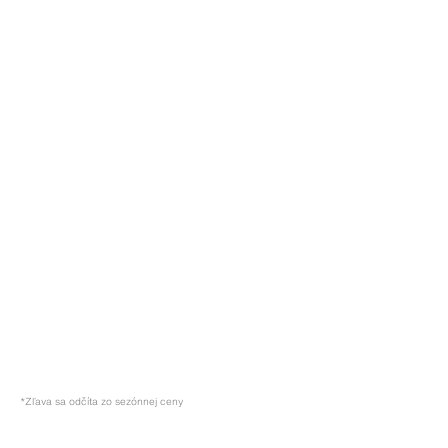
*Zľava sa odčíta zo sezónnej ceny