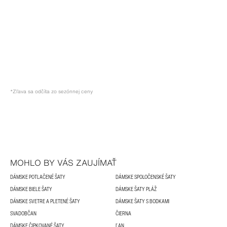
*Zľava sa odčíta zo sezónnej ceny
MOHLO BY VÁS ZAUJÍMAŤ
DÁMSKE POTLAČENÉ ŠATY
DÁMSKE SPOLOČENSKÉ ŠATY
DÁMSKE BIELE ŠATY
DÁMSKE ŠATY PLÁŽ
DÁMSKE SVETRE A PLETENÉ ŠATY
DÁMSKE ŠATY S BODKAMI
SVADOBČAN
ČIERNA
DÁMSKE ČIPKOVANÉ ŠATY
ĽAN