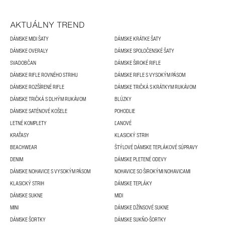
AKTUÁLNY TREND
DÁMSKE MIDI ŠATY
DÁMSKE KRÁTKE ŠATY
DÁMSKE OVERALY
DÁMSKE SPOLOČENSKÉ ŠATY
SVADOBČAN
DÁMSKE ŠIROKÉ RIFLE
DÁMSKE RIFLE ROVNÉHO STRIHU
DÁMSKE RIFLE S VYSOKÝM PÁSOM
DÁMSKE ROZŠÍRENÉ RIFLE
DÁMSKE TRIČKÁ S KRÁTKYM RUKÁVOM
DÁMSKE TRIČKÁ S DLHÝM RUKÁVOM
BLÚZKY
DÁMSKE SATÉNOVÉ KOŠELE
POHODLIE
LETNÉ KOMPLETY
ĽANOVÉ
KRAŤASY
KLASICKÝ STRIH
BEACHWEAR
ŠTÝLOVÉ DÁMSKE TEPLÁKOVÉ SÚPRAVY
DENIM
DÁMSKE PLETENÉ ODEVY
DÁMSKE NOHAVICE S VYSOKÝM PÁSOM
NOHAVICE SO ŠIROKÝMI NOHAVICAMI
KLASICKÝ STRIH
DÁMSKE TEPLÁKY
DÁMSKE SUKNE
MIDI
MINI
DÁMSKE DŽÍNSOVÉ SUKNE
DÁMSKE ŠORTKY
DÁMSKE SUKŇO-ŠORTKY