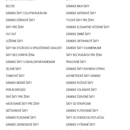
BELTED
DÁMSKE MAXI ŠATY
DÁMSKE ŠATY S DLHÝM RUKÁVOM
DÁMSKE SATÉNOVÉ ŠATY
DÁMSKE DŽÍNSOVÉ ŠATY
TYLOVÉ ŠATY PRE ŽENY
ŠATY PRE ŽENY
DÁMSKE ELEGANTNÉ VEČERNÉ ŠATY
CUT OUT
DÁMSKE ZIMNÉ ŠATY
LEŽÉRNE ŠATY
DÁMSKE OBTIAHNUTÉ ŠATY
ŠATY NA STUŽKOVÚ A SPOLOČENSKÉ UDALOSTI
DÁMSKE ŠATY S KAMIENKAMI
ŠATY BEZ CHRBTA ŽENA
ŠATY BEZ RUKÁVOV PRE ŽENU
DÁMSKE ŠATY S ODHALENÝMI RAMENAMI
PRACOVNÉ ŠATY
ZELENÉ ŠATY
DÁMSKE ŠATY ROVNÉHO STRIHU
TUNIKOVÉ ŠATY
ASYMETRICKÉ ŠATY DÁMSKE
DÁMSKE MODRÉ ŠATY
DÁMSKE RUŽOVÉ ŠATY
POPLIN DRESSES
DÁMSKE VOLÁNOVÉ ŠATY
SIVÉ ŠATY PRE ŽENY
DÁMSKE ČERVENÉ ŠATY
HÁČKOVANÉ ŠATY PRE ŽENY
ŠATY SO STRAPCAMI
SIEŤOVINOVÉ ŠATY
DÁMSKE FLITROVANÉ ŠATY
DÁMSKE PLISOVANÉ ŠATY
ŠATY SO ZVIERACOU POTLAČOU
DÁMSKE ZAVINOVACIE ŠATY
DÁMSKE VYŠÍVANÉ ŠATY