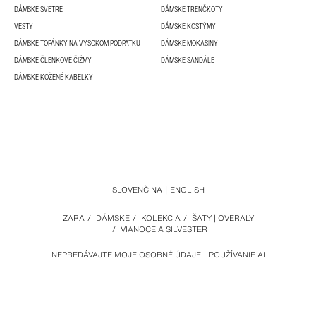
DÁMSKE SVETRE
DÁMSKE TRENČKOTY
VESTY
DÁMSKE KOSTÝMY
DÁMSKE TOPÁNKY NA VYSOKOM PODPÄTKU
DÁMSKE MOKASÍNY
DÁMSKE ČLENKOVÉ ČIŽMY
DÁMSKE SANDÁLE
DÁMSKE KOŽENÉ KABELKY
SLOVENČINA
ENGLISH
ZARA
/
DÁMSKE
/
KOLEKCIA
/
ŠATY | OVERALY
/
VIANOCE A SILVESTER
NEPREDÁVAJTE MOJE OSOBNÉ ÚDAJE
POUŽÍVANIE AI