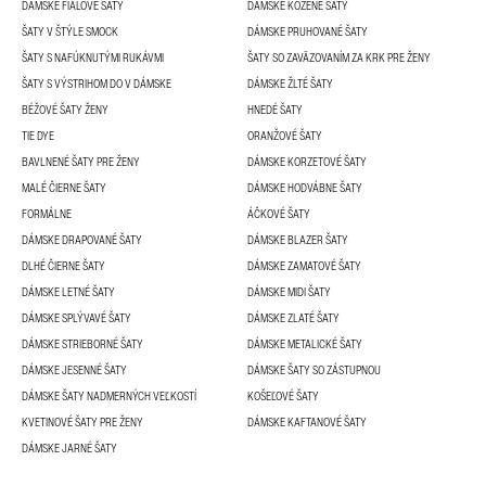
DÁMSKE FIALOVÉ ŠATY
DÁMSKE KOŽENÉ ŠATY
ŠATY V ŠTÝLE SMOCK
DÁMSKE PRUHOVANÉ ŠATY
ŠATY S NAFÚKNUTÝMI RUKÁVMI
ŠATY SO ZAVÄZOVANÍM ZA KRK PRE ŽENY
ŠATY S VÝSTRIHOM DO V DÁMSKE
DÁMSKE ŽLTÉ ŠATY
BÉŽOVÉ ŠATY ŽENY
HNEDÉ ŠATY
TIE DYE
ORANŽOVÉ ŠATY
BAVLNENÉ ŠATY PRE ŽENY
DÁMSKE KORZETOVÉ ŠATY
MALÉ ČIERNE ŠATY
DÁMSKE HODVÁBNE ŠATY
FORMÁLNE
ÁČKOVÉ ŠATY
DÁMSKE DRAPOVANÉ ŠATY
DÁMSKE BLAZER ŠATY
DLHÉ ČIERNE ŠATY
DÁMSKE ZAMATOVÉ ŠATY
DÁMSKE LETNÉ ŠATY
DÁMSKE MIDI ŠATY
DÁMSKE SPLÝVAVÉ ŠATY
DÁMSKE ZLATÉ ŠATY
DÁMSKE STRIEBORNÉ ŠATY
DÁMSKE METALICKÉ ŠATY
DÁMSKE JESENNÉ ŠATY
DÁMSKE ŠATY SO ZÁSTUPNOU
DÁMSKE ŠATY NADMERNÝCH VEĽKOSTÍ
KOŠEĽOVÉ ŠATY
KVETINOVÉ ŠATY PRE ŽENY
DÁMSKE KAFTANOVÉ ŠATY
DÁMSKE JARNÉ ŠATY