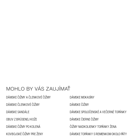
MOHLO BY VÁS ZAUJÍMAŤ
DÁMSKE ČIŽMY A ČLENKOVÉ ČIŽMY
DÁMSKE MOKASÍNY
DÁMSKE ČLENKOVÉ ČIŽMY
DÁMSKE ČIŽMY
DÁMSKE SANDÁLE
DÁMSKE SPOLOČENSKÉ A VEČERNÉ TOPÁNKY
OBUV Z BRÚSENEJ KOŽE
DÁMSKE ČIERNE ČIŽMY
DÁMSKE ČIŽMY PO KOLENÁ
ČIŽMY NADKOLIENKY TOPÁNKY ŽENA
KOVBOJSKÉ ČIŽMY PRE ŽENY
DÁMSKE TOPÁNKY S REMIENKOM OKOLO PÄTY