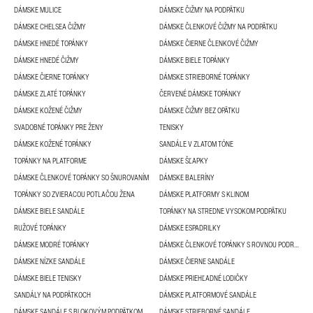
DÁMSKE MULICE
DÁMSKE ČIŽMY NA PODPÄTKU
DÁMSKE CHELSEA ČIŽMY
DÁMSKE ČLENKOVÉ ČIŽMY NA PODPÄTKU
DÁMSKE HNEDÉ TOPÁNKY
DÁMSKE ČIERNE ČLENKOVÉ ČIŽMY
DÁMSKE HNEDÉ ČIŽMY
DÁMSKE BIELE TOPÁNKY
DÁMSKE ČIERNE TOPÁNKY
DÁMSKE STRIEBORNÉ TOPÁNKY
DÁMSKE ZLATÉ TOPÁNKY
ČERVENÉ DÁMSKE TOPÁNKY
DÁMSKE KOŽENÉ ČIŽMY
DÁMSKE ČIŽMY BEZ OPÄTKU
SVADOBNÉ TOPÁNKY PRE ŽENY
TENISKY
DÁMSKE KOŽENÉ TOPÁNKY
SANDÁLE V ZLATOM TÓNE
TOPÁNKY NA PLATFORME
DÁMSKE ŠĽAPKY
DÁMSKE ČLENKOVÉ TOPÁNKY SO ŠNUROVANÍM
DÁMSKE BALERÍNY
TOPÁNKY SO ZVIERACOU POTLAČOU ŽENA
DÁMSKE PLATFORMY S KLINOM
DÁMSKE BIELE SANDÁLE
TOPÁNKY NA STREDNE VYSOKOM PODPÄTKU
RUŽOVÉ TOPÁNKY
DÁMSKE ESPADRILKY
DÁMSKE MODRÉ TOPÁNKY
DÁMSKE ČLENKOVÉ TOPÁNKY S ROVNOU PODRÁŽKOU
DÁMSKE NÍZKE SANDÁLE
DÁMSKE ČIERNE SANDÁLE
DÁMSKE BIELE TENISKY
DÁMSKE PRIEHĽADNÉ LODIČKY
SANDÁLY NA PODPÄTKOCH
DÁMSKE PLATFORMOVÉ SANDÁLE
DÁMSKE SANDÁLE S BLOKOVÝM PODPÄTKOM
DÁMSKE STRIEBORNÉ SANDÁLE