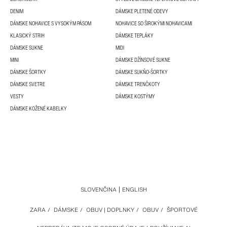
DENIM
DÁMSKE PLETENÉ ODEVY
DÁMSKE NOHAVICE S VYSOKÝM PÁSOM
NOHAVICE SO ŠIROKÝMI NOHAVICAMI
KLASICKÝ STRIH
DÁMSKE TEPLÁKY
DÁMSKE SUKNE
MIDI
MINI
DÁMSKE DŽÍNSOVÉ SUKNE
DÁMSKE ŠORTKY
DÁMSKE SUKŇO-ŠORTKY
DÁMSKE SVETRE
DÁMSKE TRENČKOTY
VESTY
DÁMSKE KOSTÝMY
DÁMSKE KOŽENÉ KABELKY
SLOVENČINA
ENGLISH
ZARA
/
DÁMSKE
/
OBUV | DOPLNKY
/
OBUV
/
ŠPORTOVÉ