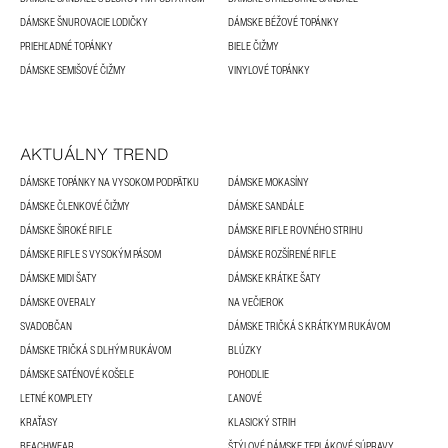
DÁMSKE ŠNUROVACIE LODIČKY
DÁMSKE BÉŽOVÉ TOPÁNKY
PRIEHĽADNÉ TOPÁNKY
BIELE ČIŽMY
DÁMSKE SEMIŠOVÉ ČIŽMY
VINYLOVÉ TOPÁNKY
AKTUÁLNY TREND
DÁMSKE TOPÁNKY NA VYSOKOM PODPÄTKU
DÁMSKE MOKASÍNY
DÁMSKE ČLENKOVÉ ČIŽMY
DÁMSKE SANDÁLE
DÁMSKE ŠIROKÉ RIFLE
DÁMSKE RIFLE ROVNÉHO STRIHU
DÁMSKE RIFLE S VYSOKÝM PÁSOM
DÁMSKE ROZŠÍRENÉ RIFLE
DÁMSKE MIDI ŠATY
DÁMSKE KRÁTKE ŠATY
DÁMSKE OVERALY
NA VEČIEROK
SVADOBČAN
DÁMSKE TRIČKÁ S KRÁTKYM RUKÁVOM
DÁMSKE TRIČKÁ S DLHÝM RUKÁVOM
BLÚZKY
DÁMSKE SATÉNOVÉ KOŠELE
POHODLIE
LETNÉ KOMPLETY
ĽANOVÉ
KRAŤASY
KLASICKÝ STRIH
BEACHWEAR
ŠTÝLOVÉ DÁMSKE TEPLÁKOVÉ SÚPRAVY