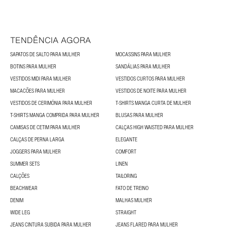
TENDÊNCIA AGORA
SAPATOS DE SALTO PARA MULHER
MOCASSINS PARA MULHER
BOTINS PARA MULHER
SANDÁLIAS PARA MULHER
VESTIDOS MIDI PARA MULHER
VESTIDOS CURTOS PARA MULHER
MACACÕES PARA MULHER
VESTIDOS DE NOITE PARA MULHER
VESTIDOS DE CERIMÓNIA PARA MULHER
T-SHIRTS MANGA CURTA DE MULHER
T-SHIRTS MANGA COMPRIDA PARA MULHER
BLUSAS PARA MULHER
CAMISAS DE CETIM PARA MULHER
CALÇAS HIGH WAISTED PARA MULHER
CALÇAS DE PERNA LARGA
ELEGANTE
JOGGERS PARA MULHER
COMFORT
SUMMER SETS
LINEN
CALÇÕES
TAILORING
BEACHWEAR
FATO DE TREINO
DENIM
MALHAS MULHER
WIDE LEG
STRAIGHT
JEANS CINTURA SUBIDA PARA MULHER
JEANS FLARED PARA MULHER