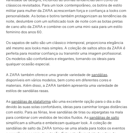
clássicos revisitados. Para um look contemporâneo, os botins de estilo
militar para mulher da ZARA acrescentam força e confiança a looks com
personalidade. As botas e botins também protagonizam as tendências da
noite, deslumbre com um sofisticado look de noite com as botas pretas
de cano alto da ZARA e combine-os com uma mini-saia para um estilo
feminino dos anos 60.
Os sapatos de salto são um clássico intemporal, proporciona elegância
até mesmo aos looks mais simples. A coleção de saltos altos da ZARA é
perfeita para mostrar confiança ou transmitir uma imagem profissional.
Os modelos são confortáveis ​​e elegantes, tornando-os ideais para
qualquer ocasião especial.
A ZARA também oferece uma grande variedade de
sandálias
,
disponíveis em vários modelos, bem como em diferentes cores e
materiais. Além disso, a ZARA também apresenta uma variedade de
estilos de sandálias rasas.
As
sandálias de plataforma
são uma excelente opção para o dia a dia
devido às suas solas confortáveis, ideias para caminhar longas distâncias
com estilo. Para as férias, leve sandálias de tiras ou alpargatas na mala
para combinar com vestidos de tecidos fluidos. As
sandálias de salto
simplificam a silhueta e embelezam qualquer look. A coleção de
sandálias de salto da ZARA tornou-se uma aliada para todos os eventos