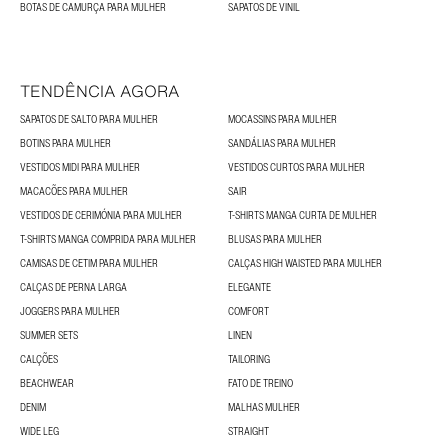
BOTAS DE CAMURÇA PARA MULHER
SAPATOS DE VINIL
TENDÊNCIA AGORA
SAPATOS DE SALTO PARA MULHER
MOCASSINS PARA MULHER
BOTINS PARA MULHER
SANDÁLIAS PARA MULHER
VESTIDOS MIDI PARA MULHER
VESTIDOS CURTOS PARA MULHER
MACACÕES PARA MULHER
SAIR
VESTIDOS DE CERIMÓNIA PARA MULHER
T-SHIRTS MANGA CURTA DE MULHER
T-SHIRTS MANGA COMPRIDA PARA MULHER
BLUSAS PARA MULHER
CAMISAS DE CETIM PARA MULHER
CALÇAS HIGH WAISTED PARA MULHER
CALÇAS DE PERNA LARGA
ELEGANTE
JOGGERS PARA MULHER
COMFORT
SUMMER SETS
LINEN
CALÇÕES
TAILORING
BEACHWEAR
FATO DE TREINO
DENIM
MALHAS MULHER
WIDE LEG
STRAIGHT