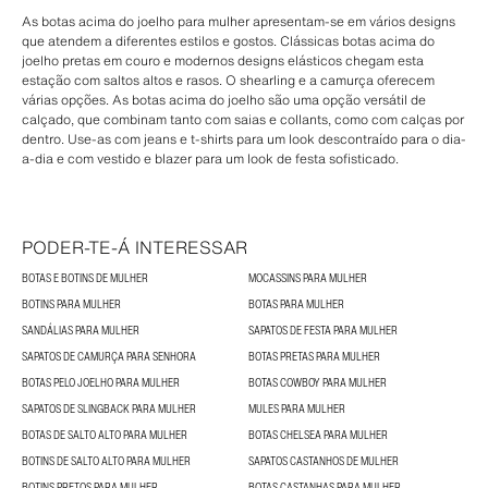
As botas acima do joelho para mulher apresentam-se em vários designs
que atendem a diferentes estilos e gostos. Clássicas botas acima do
joelho pretas em couro e modernos designs elásticos chegam esta
estação com saltos altos e rasos. O shearling e a camurça oferecem
várias opções. As botas acima do joelho são uma opção versátil de
calçado, que combinam tanto com saias e collants, como com calças por
dentro. Use-as com jeans e t-shirts para um look descontraído para o dia-
a-dia e com vestido e blazer para um look de festa sofisticado.
PODER-TE-Á INTERESSAR
BOTAS E BOTINS DE MULHER
MOCASSINS PARA MULHER
BOTINS PARA MULHER
BOTAS PARA MULHER
SANDÁLIAS PARA MULHER
SAPATOS DE FESTA PARA MULHER
SAPATOS DE CAMURÇA PARA SENHORA
BOTAS PRETAS PARA MULHER
BOTAS PELO JOELHO PARA MULHER
BOTAS COWBOY PARA MULHER
SAPATOS DE SLINGBACK PARA MULHER
MULES PARA MULHER
BOTAS DE SALTO ALTO PARA MULHER
BOTAS CHELSEA PARA MULHER
BOTINS DE SALTO ALTO PARA MULHER
SAPATOS CASTANHOS DE MULHER
BOTINS PRETOS PARA MULHER
BOTAS CASTANHAS PARA MULHER