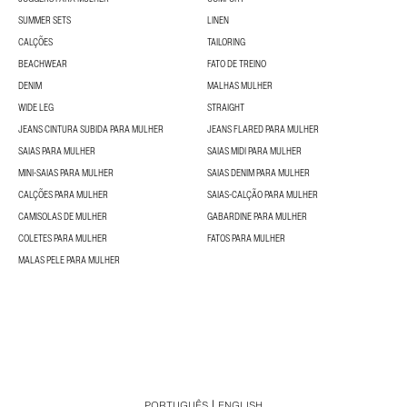
SUMMER SETS
LINEN
CALÇÕES
TAILORING
BEACHWEAR
FATO DE TREINO
DENIM
MALHAS MULHER
WIDE LEG
STRAIGHT
JEANS CINTURA SUBIDA PARA MULHER
JEANS FLARED PARA MULHER
SAIAS PARA MULHER
SAIAS MIDI PARA MULHER
MINI-SAIAS PARA MULHER
SAIAS DENIM PARA MULHER
CALÇÕES PARA MULHER
SAIAS-CALÇÃO PARA MULHER
CAMISOLAS DE MULHER
GABARDINE PARA MULHER
COLETES PARA MULHER
FATOS PARA MULHER
MALAS PELE PARA MULHER
PORTUGUÊS
ENGLISH