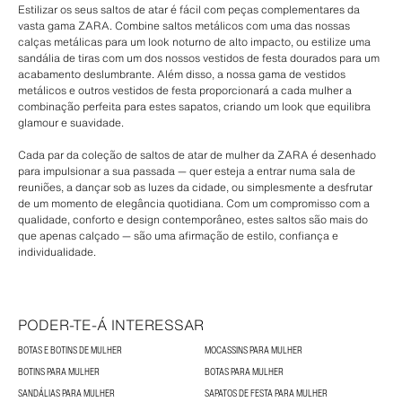
Estilizar os seus saltos de atar é fácil com peças complementares da
vasta gama ZARA. Combine saltos metálicos com uma das nossas
calças metálicas para um look noturno de alto impacto, ou estilize uma
sandália de tiras com um dos nossos vestidos de festa dourados para um
acabamento deslumbrante. Além disso, a nossa gama de vestidos
metálicos e outros vestidos de festa proporcionará a cada mulher a
combinação perfeita para estes sapatos, criando um look que equilibra
glamour e suavidade.
Cada par da coleção de saltos de atar de mulher da ZARA é desenhado
para impulsionar a sua passada — quer esteja a entrar numa sala de
reuniões, a dançar sob as luzes da cidade, ou simplesmente a desfrutar
de um momento de elegância quotidiana. Com um compromisso com a
qualidade, conforto e design contemporâneo, estes saltos são mais do
que apenas calçado — são uma afirmação de estilo, confiança e
individualidade.
PODER-TE-Á INTERESSAR
BOTAS E BOTINS DE MULHER
MOCASSINS PARA MULHER
BOTINS PARA MULHER
BOTAS PARA MULHER
SANDÁLIAS PARA MULHER
SAPATOS DE FESTA PARA MULHER