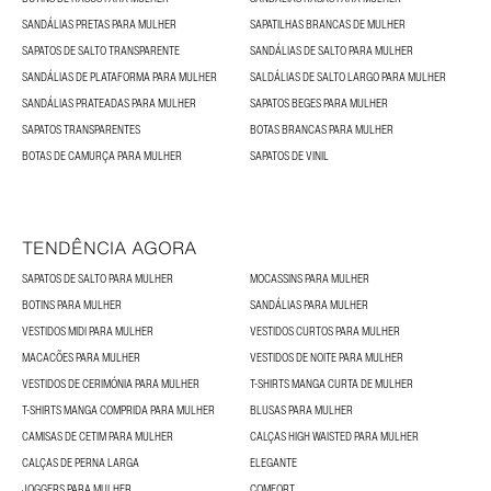
SANDÁLIAS PRETAS PARA MULHER
SAPATILHAS BRANCAS DE MULHER
SAPATOS DE SALTO TRANSPARENTE
SANDÁLIAS DE SALTO PARA MULHER
SANDÁLIAS DE PLATAFORMA PARA MULHER
SALDÁLIAS DE SALTO LARGO PARA MULHER
SANDÁLIAS PRATEADAS PARA MULHER
SAPATOS BEGES PARA MULHER
SAPATOS TRANSPARENTES
BOTAS BRANCAS PARA MULHER
BOTAS DE CAMURÇA PARA MULHER
SAPATOS DE VINIL
TENDÊNCIA AGORA
SAPATOS DE SALTO PARA MULHER
MOCASSINS PARA MULHER
BOTINS PARA MULHER
SANDÁLIAS PARA MULHER
VESTIDOS MIDI PARA MULHER
VESTIDOS CURTOS PARA MULHER
MACACÕES PARA MULHER
VESTIDOS DE NOITE PARA MULHER
VESTIDOS DE CERIMÓNIA PARA MULHER
T-SHIRTS MANGA CURTA DE MULHER
T-SHIRTS MANGA COMPRIDA PARA MULHER
BLUSAS PARA MULHER
CAMISAS DE CETIM PARA MULHER
CALÇAS HIGH WAISTED PARA MULHER
CALÇAS DE PERNA LARGA
ELEGANTE
JOGGERS PARA MULHER
COMFORT