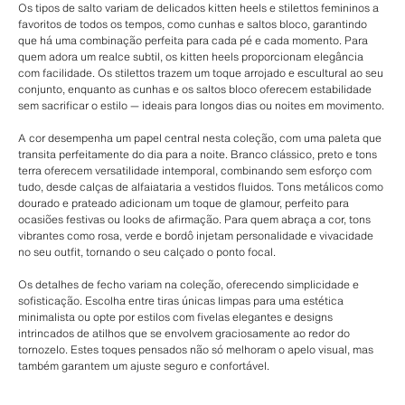
Os tipos de salto variam de delicados kitten heels e stilettos femininos a
favoritos de todos os tempos, como cunhas e saltos bloco, garantindo
que há uma combinação perfeita para cada pé e cada momento. Para
quem adora um realce subtil, os kitten heels proporcionam elegância
com facilidade. Os stilettos trazem um toque arrojado e escultural ao seu
conjunto, enquanto as cunhas e os saltos bloco oferecem estabilidade
sem sacrificar o estilo — ideais para longos dias ou noites em movimento.
A cor desempenha um papel central nesta coleção, com uma paleta que
transita perfeitamente do dia para a noite. Branco clássico, preto e tons
terra oferecem versatilidade intemporal, combinando sem esforço com
tudo, desde calças de alfaiataria a vestidos fluidos. Tons metálicos como
dourado e prateado adicionam um toque de glamour, perfeito para
ocasiões festivas ou looks de afirmação. Para quem abraça a cor, tons
vibrantes como rosa, verde e bordô injetam personalidade e vivacidade
no seu outfit, tornando o seu calçado o ponto focal.
Os detalhes de fecho variam na coleção, oferecendo simplicidade e
sofisticação. Escolha entre tiras únicas limpas para uma estética
minimalista ou opte por estilos com fivelas elegantes e designs
intrincados de atilhos que se envolvem graciosamente ao redor do
tornozelo. Estes toques pensados não só melhoram o apelo visual, mas
também garantem um ajuste seguro e confortável.