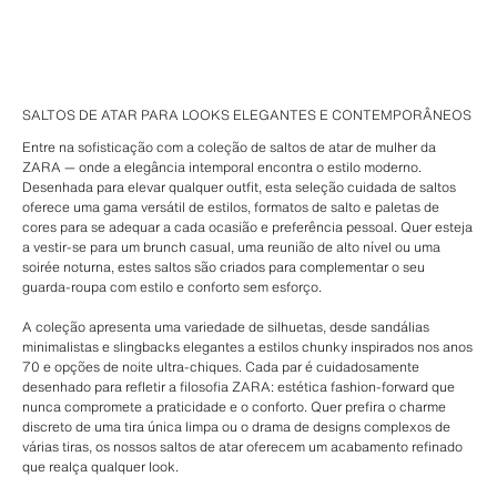
SALTOS DE ATAR PARA LOOKS ELEGANTES E CONTEMPORÂNEOS
Entre na sofisticação com a coleção de saltos de atar de mulher da
ZARA — onde a elegância intemporal encontra o estilo moderno.
Desenhada para elevar qualquer outfit, esta seleção cuidada de saltos
oferece uma gama versátil de estilos, formatos de salto e paletas de
cores para se adequar a cada ocasião e preferência pessoal. Quer esteja
a vestir-se para um brunch casual, uma reunião de alto nível ou uma
soirée noturna, estes saltos são criados para complementar o seu
guarda-roupa com estilo e conforto sem esforço.
A coleção apresenta uma variedade de silhuetas, desde sandálias
minimalistas e slingbacks elegantes a estilos chunky inspirados nos anos
70 e opções de noite ultra-chiques. Cada par é cuidadosamente
desenhado para refletir a filosofia ZARA: estética fashion-forward que
nunca compromete a praticidade e o conforto. Quer prefira o charme
discreto de uma tira única limpa ou o drama de designs complexos de
várias tiras, os nossos saltos de atar oferecem um acabamento refinado
que realça qualquer look.